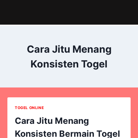
Skip
to
content
Cara Jitu Menang
Konsisten Togel
TOGEL ONLINE
Cara Jitu Menang
Konsisten Bermain Togel