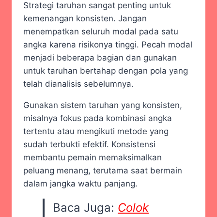
Strategi taruhan sangat penting untuk
kemenangan konsisten. Jangan
menempatkan seluruh modal pada satu
angka karena risikonya tinggi. Pecah modal
menjadi beberapa bagian dan gunakan
untuk taruhan bertahap dengan pola yang
telah dianalisis sebelumnya.
Gunakan sistem taruhan yang konsisten,
misalnya fokus pada kombinasi angka
tertentu atau mengikuti metode yang
sudah terbukti efektif. Konsistensi
membantu pemain memaksimalkan
peluang menang, terutama saat bermain
dalam jangka waktu panjang.
Baca Juga:
Colok