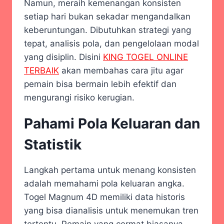
Namun, meraih kemenangan konsisten
setiap hari bukan sekadar mengandalkan
keberuntungan. Dibutuhkan strategi yang
tepat, analisis pola, dan pengelolaan modal
yang disiplin. Disini
KING TOGEL ONLINE
TERBAIK
akan membahas cara jitu agar
pemain bisa bermain lebih efektif dan
mengurangi risiko kerugian.
Pahami Pola Keluaran dan
Statistik
Langkah pertama untuk menang konsisten
adalah memahami pola keluaran angka.
Togel Magnum 4D memiliki data historis
yang bisa dianalisis untuk menemukan tren
tertentu. Pemain yang cermat biasanya