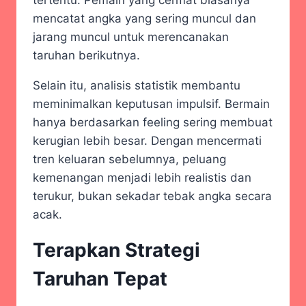
mencatat angka yang sering muncul dan
jarang muncul untuk merencanakan
taruhan berikutnya.
Selain itu, analisis statistik membantu
meminimalkan keputusan impulsif. Bermain
hanya berdasarkan feeling sering membuat
kerugian lebih besar. Dengan mencermati
tren keluaran sebelumnya, peluang
kemenangan menjadi lebih realistis dan
terukur, bukan sekadar tebak angka secara
acak.
Terapkan Strategi
Taruhan Tepat