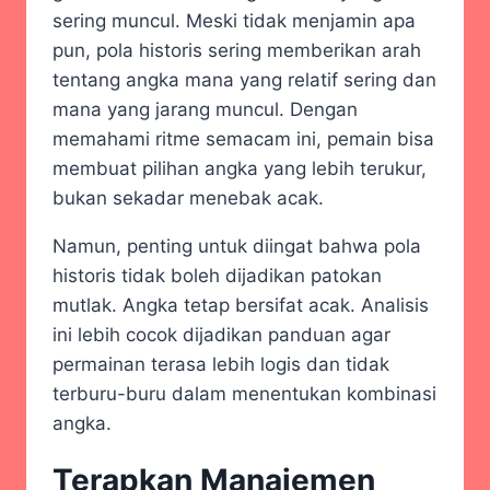
sering muncul. Meski tidak menjamin apa
pun, pola historis sering memberikan arah
tentang angka mana yang relatif sering dan
mana yang jarang muncul. Dengan
memahami ritme semacam ini, pemain bisa
membuat pilihan angka yang lebih terukur,
bukan sekadar menebak acak.
Namun, penting untuk diingat bahwa pola
historis tidak boleh dijadikan patokan
mutlak. Angka tetap bersifat acak. Analisis
ini lebih cocok dijadikan panduan agar
permainan terasa lebih logis dan tidak
terburu-buru dalam menentukan kombinasi
angka.
Terapkan Manajemen