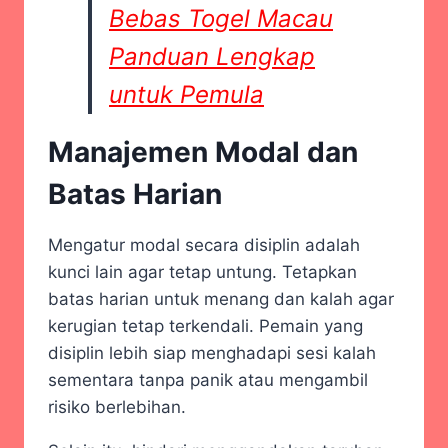
Bebas Togel Macau
Panduan Lengkap
untuk Pemula
Manajemen Modal dan
Batas Harian
Mengatur modal secara disiplin adalah
kunci lain agar tetap untung. Tetapkan
batas harian untuk menang dan kalah agar
kerugian tetap terkendali. Pemain yang
disiplin lebih siap menghadapi sesi kalah
sementara tanpa panik atau mengambil
risiko berlebihan.