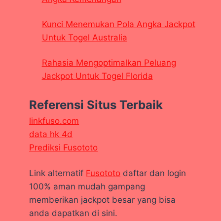
Kunci Menemukan Pola Angka Jackpot
Untuk Togel Australia
Rahasia Mengoptimalkan Peluang
Jackpot Untuk Togel Florida
Referensi Situs Terbaik
linkfuso.com
data hk 4d
Prediksi Fusototo
Link alternatif
Fusototo
daftar dan login
100% aman mudah gampang
memberikan jackpot besar yang bisa
anda dapatkan di sini.