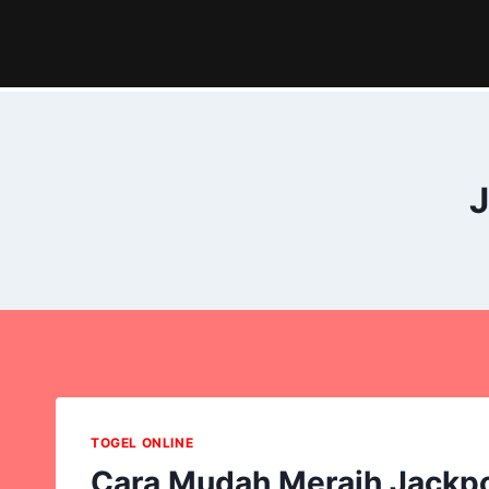
Skip
to
content
J
TOGEL ONLINE
Cara Mudah Meraih Jackpo