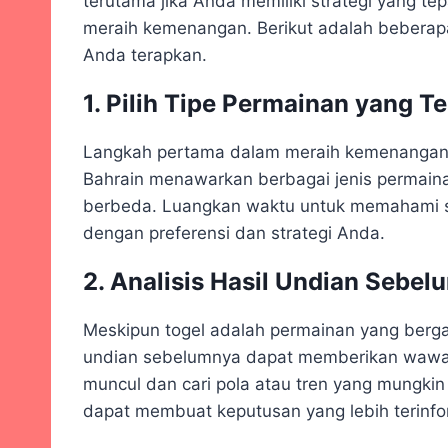
terutama jika Anda memiliki strategi yang t
meraih kemenangan. Berikut adalah beberapa 
Anda terapkan.
1. Pilih Tipe Permainan yang T
Langkah pertama dalam meraih kemenangan a
Bahrain menawarkan berbagai jenis permaina
berbeda. Luangkan waktu untuk memahami set
dengan preferensi dan strategi Anda.
2. Analisis Hasil Undian Sebe
Meskipun togel adalah permainan yang berga
undian sebelumnya dapat memberikan wawas
muncul dan cari pola atau tren yang mungkin
dapat membuat keputusan yang lebih terinfo