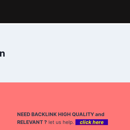
in
NEED BACKLINK HIGH QUALITY and
RELEVANT ?
let us help.
click here