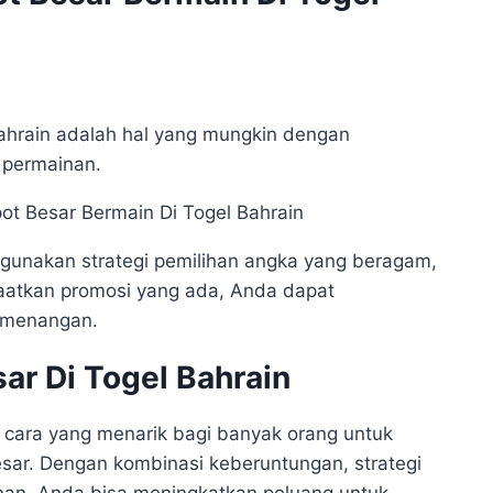
Bahrain adalah hal yang mungkin dengan
 permainan.
gunakan strategi pemilihan angka yang beragam,
aatkan promosi yang ada, Anda dapat
emenangan.
ar Di Togel Bahrain
cara yang menarik bagi banyak orang untuk
sar. Dengan kombinasi keberuntungan, strategi
an, Anda bisa meningkatkan peluang untuk