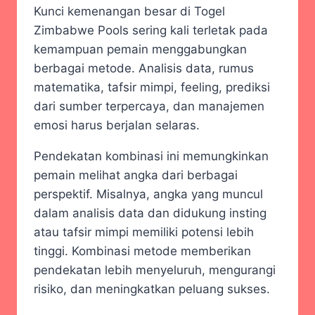
Kunci kemenangan besar di Togel
Zimbabwe Pools sering kali terletak pada
kemampuan pemain menggabungkan
berbagai metode. Analisis data, rumus
matematika, tafsir mimpi, feeling, prediksi
dari sumber terpercaya, dan manajemen
emosi harus berjalan selaras.
Pendekatan kombinasi ini memungkinkan
pemain melihat angka dari berbagai
perspektif. Misalnya, angka yang muncul
dalam analisis data dan didukung insting
atau tafsir mimpi memiliki potensi lebih
tinggi. Kombinasi metode memberikan
pendekatan lebih menyeluruh, mengurangi
risiko, dan meningkatkan peluang sukses.