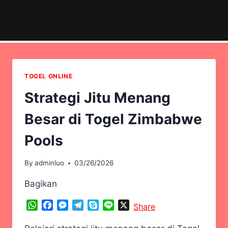
Skip
to
content
TOGEL ONLINE
Strategi Jitu Menang
Besar di Togel Zimbabwe
Pools
By
adminluo
03/26/2026
Bagikan
WhatsApp
Facebook
Messenger
Telegram
Skype
Line
X
Share