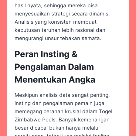
hasil nyata, sehingga mereka bisa
menyesuaikan strategi secara dinamis.
Analisis yang konsisten membuat
keputusan taruhan lebih rasional dan
mengurangi unsur tebakan semata.
Peran Insting &
Pengalaman Dalam
Menentukan Angka
Meskipun analisis data sangat penting,
insting dan pengalaman pemain juga
memegang peranan krusial dalam Togel
Zimbabwe Pools. Banyak kemenangan
besar dicapai bukan hanya melalui