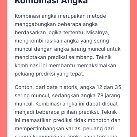
Kombinasi Angka
Kombinasi angka merupakan metode
menggabungkan beberapa angka
berdasarkan logika tertentu. Misalnya,
mengkombinasikan angka yang sering
muncul dengan angka jarang muncul untuk
menciptakan prediksi seimbang. Teknik
kombinasi ini membantu memaksimalkan
peluang prediksi yang tepat.
Contoh, dari data historis, angka 12 dan 35
sering muncul, sedangkan angka 78 jarang
muncul. Kombinasi angka ini dapat dibuat
menjadi beberapa pilihan prediksi. Teknik
ini memastikan prediksi tidak monoton dan
mempertimbangkan variasi peluang dari
semua kemungkinan angka yang tersedia.