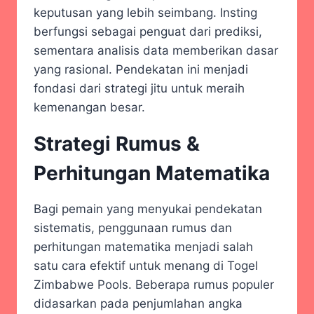
keputusan yang lebih seimbang. Insting
berfungsi sebagai penguat dari prediksi,
sementara analisis data memberikan dasar
yang rasional. Pendekatan ini menjadi
fondasi dari strategi jitu untuk meraih
kemenangan besar.
Strategi Rumus &
Perhitungan Matematika
Bagi pemain yang menyukai pendekatan
sistematis, penggunaan rumus dan
perhitungan matematika menjadi salah
satu cara efektif untuk menang di Togel
Zimbabwe Pools. Beberapa rumus populer
didasarkan pada penjumlahan angka