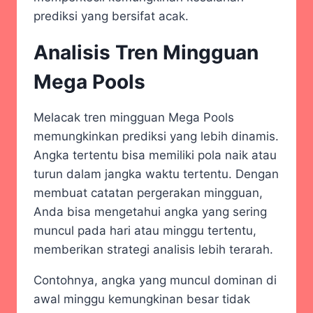
prediksi yang bersifat acak.
Analisis Tren Mingguan
Mega Pools
Melacak tren mingguan Mega Pools
memungkinkan prediksi yang lebih dinamis.
Angka tertentu bisa memiliki pola naik atau
turun dalam jangka waktu tertentu. Dengan
membuat catatan pergerakan mingguan,
Anda bisa mengetahui angka yang sering
muncul pada hari atau minggu tertentu,
memberikan strategi analisis lebih terarah.
Contohnya, angka yang muncul dominan di
awal minggu kemungkinan besar tidak