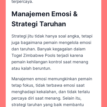
terpercaya.
Manajemen Emosi &
Strategi Taruhan
Strategi jitu tidak hanya soal angka, tetapi
juga bagaimana pemain mengelola emosi
dan taruhan. Banyak kegagalan dalam
Togel Zimbabwe Pools terjadi karena
pemain kehilangan kontrol saat menang
atau kalah beruntun.
Manajemen emosi memungkinkan pemain
tetap fokus, tidak terbawa emosi saat
menghadapi kekalahan, dan tidak terlalu
percaya diri saat menang. Selain itu,
strategi taruhan yang baik membantu