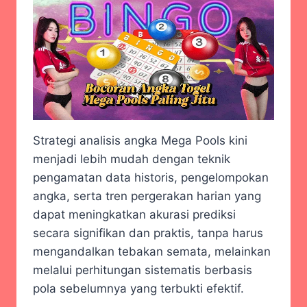
Strategi analisis angka Mega Pools kini
menjadi lebih mudah dengan teknik
pengamatan data historis, pengelompokan
angka, serta tren pergerakan harian yang
dapat meningkatkan akurasi prediksi
secara signifikan dan praktis, tanpa harus
mengandalkan tebakan semata, melainkan
melalui perhitungan sistematis berbasis
pola sebelumnya yang terbukti efektif.