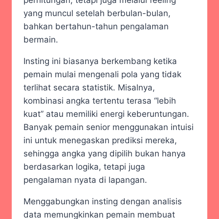
perhitungan, tetapi juga melalui feeling
yang muncul setelah berbulan-bulan,
bahkan bertahun-tahun pengalaman
bermain.
Insting ini biasanya berkembang ketika
pemain mulai mengenali pola yang tidak
terlihat secara statistik. Misalnya,
kombinasi angka tertentu terasa “lebih
kuat” atau memiliki energi keberuntungan.
Banyak pemain senior menggunakan intuisi
ini untuk menegaskan prediksi mereka,
sehingga angka yang dipilih bukan hanya
berdasarkan logika, tetapi juga
pengalaman nyata di lapangan.
Menggabungkan insting dengan analisis
data memungkinkan pemain membuat