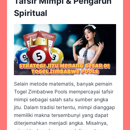
Tafsir Mimpi & Pengaruh
Spiritual
Selain metode matematis, banyak pemain
Togel Zimbabwe Pools mempercayai tafsir
mimpi sebagai salah satu sumber angka
jitu. Dalam tradisi tertentu, mimpi dianggap
memiliki makna tersembunyi yang dapat
diterjemahkan menjadi angka. Misalnya,