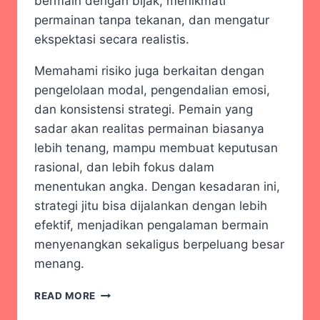
bermain dengan bijak, menikmati
permainan tanpa tekanan, dan mengatur
ekspektasi secara realistis.
Memahami risiko juga berkaitan dengan
pengelolaan modal, pengendalian emosi,
dan konsistensi strategi. Pemain yang
sadar akan realitas permainan biasanya
lebih tenang, mampu membuat keputusan
rasional, dan lebih fokus dalam
menentukan angka. Dengan kesadaran ini,
strategi jitu bisa dijalankan dengan lebih
efektif, menjadikan pengalaman bermain
menyenangkan sekaligus berpeluang besar
menang.
STRATEGI
READ MORE
JITU