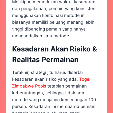
Meskipun memerlukan waktu, kesabaran,
dan pengalaman, pemain yang konsisten
menggunakan kombinasi metode ini
biasanya memiliki peluang menang lebih
tinggi dibanding pemain yang hanya
mengandalkan satu metode.
Kesadaran Akan Risiko &
Realitas Permainan
Terakhir, strategi jitu harus disertai
kesadaran akan risiko yang ada.
Togel
Zimbabwe Pools
tetaplah permainan
keberuntungan, sehingga tidak ada
metode yang menjamin kemenangan 100
persen. Kesadaran ini membantu pemain