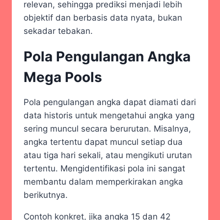
relevan, sehingga prediksi menjadi lebih
objektif dan berbasis data nyata, bukan
sekadar tebakan.
Pola Pengulangan Angka
Mega Pools
Pola pengulangan angka dapat diamati dari
data historis untuk mengetahui angka yang
sering muncul secara berurutan. Misalnya,
angka tertentu dapat muncul setiap dua
atau tiga hari sekali, atau mengikuti urutan
tertentu. Mengidentifikasi pola ini sangat
membantu dalam memperkirakan angka
berikutnya.
Contoh konkret, jika angka 15 dan 42