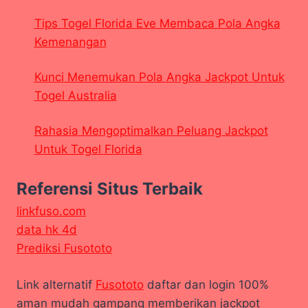
Tips Togel Florida Eve Membaca Pola Angka
Kemenangan
Kunci Menemukan Pola Angka Jackpot Untuk
Togel Australia
Rahasia Mengoptimalkan Peluang Jackpot
Untuk Togel Florida
Referensi Situs Terbaik
linkfuso.com
data hk 4d
Prediksi Fusototo
Link alternatif
Fusototo
daftar dan login 100%
aman mudah gampang memberikan jackpot