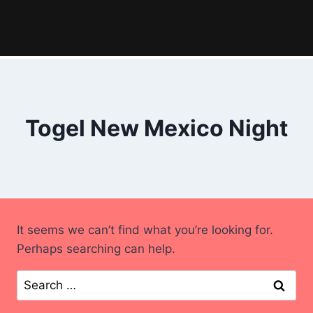
Skip
to
content
Togel New Mexico Night
It seems we can’t find what you’re looking for.
Perhaps searching can help.
Search
for: