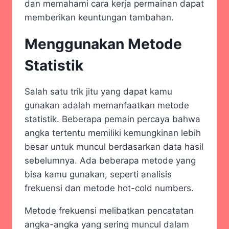
dan memahami cara kerja permainan dapat
memberikan keuntungan tambahan.
Menggunakan Metode
Statistik
Salah satu trik jitu yang dapat kamu
gunakan adalah memanfaatkan metode
statistik. Beberapa pemain percaya bahwa
angka tertentu memiliki kemungkinan lebih
besar untuk muncul berdasarkan data hasil
sebelumnya. Ada beberapa metode yang
bisa kamu gunakan, seperti analisis
frekuensi dan metode hot-cold numbers.
Metode frekuensi melibatkan pencatatan
angka-angka yang sering muncul dalam