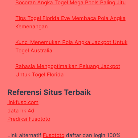
Bocoran Angka Togel Mega Pools Paling Jitu
Tips Togel Florida Eve Membaca Pola Angka
Kemenangan
Kunci Menemukan Pola Angka Jackpot Untuk
Togel Australia
Rahasia Mengoptimalkan Peluang Jackpot
Untuk Togel Florida
Referensi Situs Terbaik
linkfuso.com
data hk 4d
Prediksi Fusototo
Link alternatif
Fusototo
daftar dan login 100%