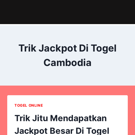
Skip
to
content
Trik Jackpot Di Togel
Cambodia
TOGEL ONLINE
Trik Jitu Mendapatkan
Jackpot Besar Di Togel