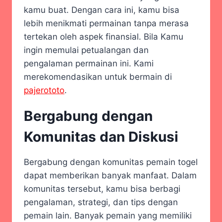
kamu buat. Dengan cara ini, kamu bisa
lebih menikmati permainan tanpa merasa
tertekan oleh aspek finansial. Bila Kamu
ingin memulai petualangan dan
pengalaman permainan ini. Kami
merekomendasikan untuk bermain di
pajerototo
.
Bergabung dengan
Komunitas dan Diskusi
Bergabung dengan komunitas pemain togel
dapat memberikan banyak manfaat. Dalam
komunitas tersebut, kamu bisa berbagi
pengalaman, strategi, dan tips dengan
pemain lain. Banyak pemain yang memiliki