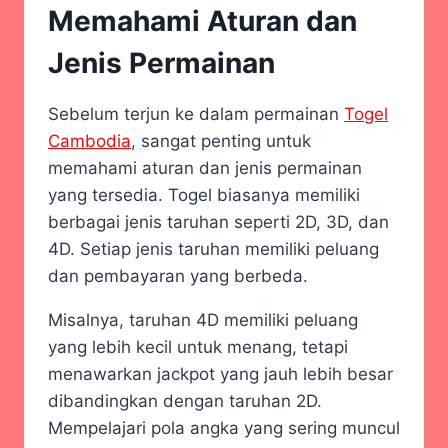
Memahami Aturan dan
Jenis Permainan
Sebelum terjun ke dalam permainan
Togel
Cambodia
, sangat penting untuk
memahami aturan dan jenis permainan
yang tersedia. Togel biasanya memiliki
berbagai jenis taruhan seperti 2D, 3D, dan
4D. Setiap jenis taruhan memiliki peluang
dan pembayaran yang berbeda.
Misalnya, taruhan 4D memiliki peluang
yang lebih kecil untuk menang, tetapi
menawarkan jackpot yang jauh lebih besar
dibandingkan dengan taruhan 2D.
Mempelajari pola angka yang sering muncul