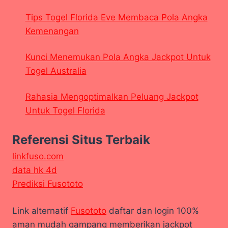
Tips Togel Florida Eve Membaca Pola Angka
Kemenangan
Kunci Menemukan Pola Angka Jackpot Untuk
Togel Australia
Rahasia Mengoptimalkan Peluang Jackpot
Untuk Togel Florida
Referensi Situs Terbaik
linkfuso.com
data hk 4d
Prediksi Fusototo
Link alternatif
Fusototo
daftar dan login 100%
aman mudah gampang memberikan jackpot