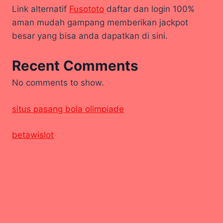
Link alternatif
Fusototo
daftar dan login 100%
aman mudah gampang memberikan jackpot
besar yang bisa anda dapatkan di sini.
Recent Comments
No comments to show.
situs pasang bola olimpiade
betawislot
© 2026
KING TOGEL ONLINE TERBAIK