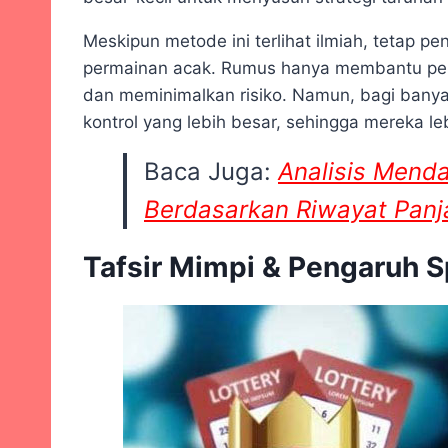
Meskipun metode ini terlihat ilmiah, tetap 
permainan acak. Rumus hanya membantu pem
dan meminimalkan risiko. Namun, bagi ban
kontrol yang lebih besar, sehingga mereka l
Baca Juga:
Analisis Menda
Berdasarkan Riwayat Panj
Tafsir Mimpi & Pengaruh Sp