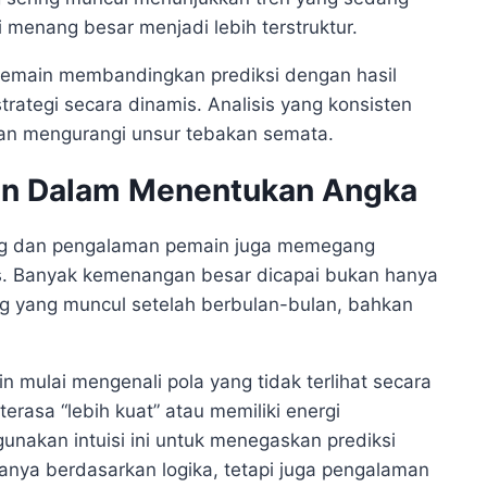
 menang besar menjadi lebih terstruktur.
 pemain membandingkan prediksi dengan hasil
rategi secara dinamis. Analisis yang konsisten
dan mengurangi unsur tebakan semata.
man Dalam Menentukan Angka
ting dan pengalaman pemain juga memegang
s. Banyak kemenangan besar dicapai bukan hanya
ling yang muncul setelah berbulan-bulan, bahkan
n mulai mengenali pola yang tidak terlihat secara
terasa “lebih kuat” atau memiliki energi
nakan intuisi ini untuk menegaskan prediksi
anya berdasarkan logika, tetapi juga pengalaman