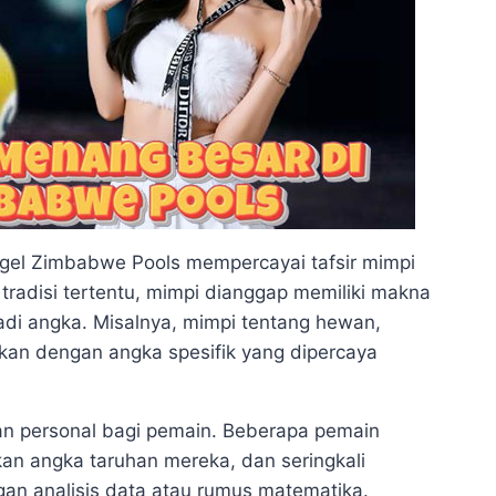
gel Zimbabwe Pools mempercayai tafsir mimpi
tradisi tertentu, mimpi dianggap memiliki makna
di angka. Misalnya, mimpi tentang hewan,
itkan dengan angka spesifik yang dipercaya
an personal bagi pemain. Beberapa pemain
n angka taruhan mereka, dan seringkali
an analisis data atau rumus matematika.