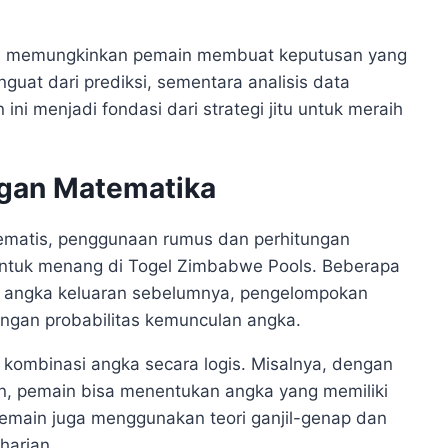
ta memungkinkan pemain membuat keputusan yang
nguat dari prediksi, sementara analisis data
ni menjadi fondasi dari strategi jitu untuk meraih
ngan Matematika
ematis, penggunaan rumus dan perhitungan
 untuk menang di Togel Zimbabwe Pools. Beberapa
n angka keluaran sebelumnya, pengelompokan
tungan probabilitas kemunculan angka.
ombinasi angka secara logis. Misalnya, dengan
n, pemain bisa menentukan angka yang memiliki
 pemain juga menggunakan teori ganjil-genap dan
harian.