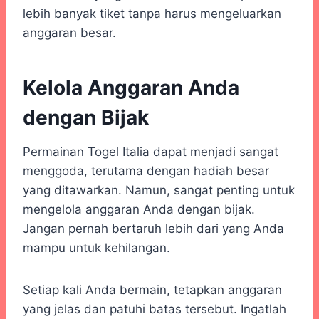
lebih banyak tiket tanpa harus mengeluarkan
anggaran besar.
Kelola Anggaran Anda
dengan Bijak
Permainan Togel Italia dapat menjadi sangat
menggoda, terutama dengan hadiah besar
yang ditawarkan. Namun, sangat penting untuk
mengelola anggaran Anda dengan bijak.
Jangan pernah bertaruh lebih dari yang Anda
mampu untuk kehilangan.
Setiap kali Anda bermain, tetapkan anggaran
yang jelas dan patuhi batas tersebut. Ingatlah