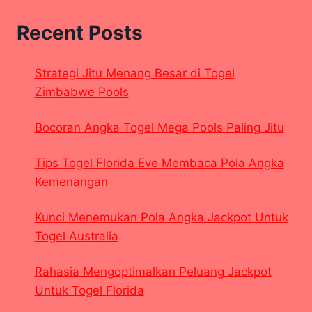
Recent Posts
Strategi Jitu Menang Besar di Togel
Zimbabwe Pools
Bocoran Angka Togel Mega Pools Paling Jitu
Tips Togel Florida Eve Membaca Pola Angka
Kemenangan
Kunci Menemukan Pola Angka Jackpot Untuk
Togel Australia
Rahasia Mengoptimalkan Peluang Jackpot
Untuk Togel Florida