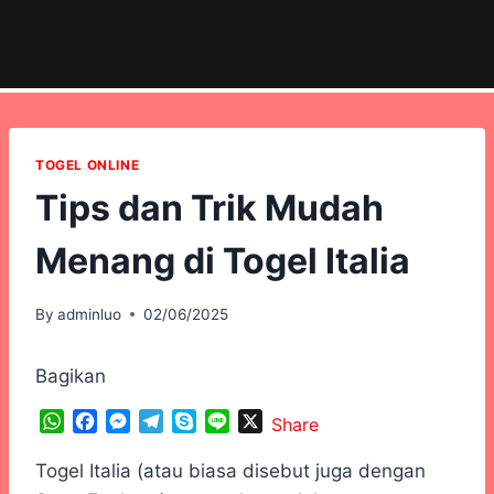
Skip
to
content
TOGEL ONLINE
Tips dan Trik Mudah
Menang di Togel Italia
By
adminluo
02/06/2025
Bagikan
W
F
M
T
S
L
X
Share
h
a
e
e
k
i
a
c
s
l
y
n
Togel Italia (atau biasa disebut juga dengan