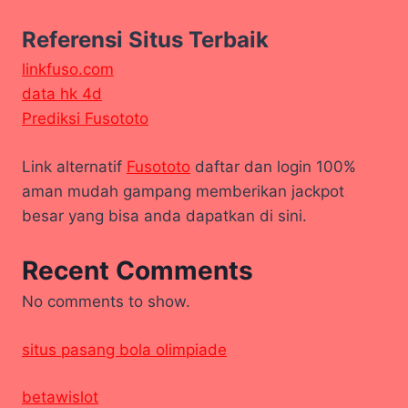
Referensi Situs Terbaik
linkfuso.com
data hk 4d
Prediksi Fusototo
Link alternatif
Fusototo
daftar dan login 100%
aman mudah gampang memberikan jackpot
besar yang bisa anda dapatkan di sini.
Recent Comments
No comments to show.
situs pasang bola olimpiade
betawislot