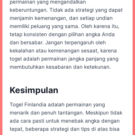
permainan yang mengandalkan
keberuntungan. Tidak ada strategi yang dapat
menjamin kemenangan, dan setiap undian
memiliki peluang yang sama. Oleh karena itu,
tetap konsisten dengan pilihan angka Anda
dan bersabar. Jangan terpengaruh oleh
kekalahan atau kemenangan sesaat, karena
togel adalah permainan jangka panjang yang
membutuhkan kesabaran dan ketekunan.
Kesimpulan
Togel Finlandia adalah permainan yang
menarik dan penuh tantangan. Meskipun tidak
ada cara pasti untuk menebak angka dengan
tepat, beberapa strategi dan tips di atas bisa