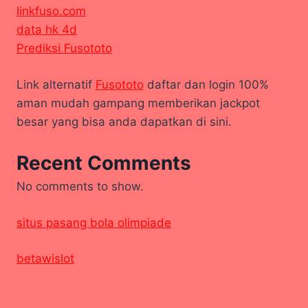
linkfuso.com
data hk 4d
Prediksi Fusototo
Link alternatif
Fusototo
daftar dan login 100%
aman mudah gampang memberikan jackpot
besar yang bisa anda dapatkan di sini.
Recent Comments
No comments to show.
situs pasang bola olimpiade
betawislot