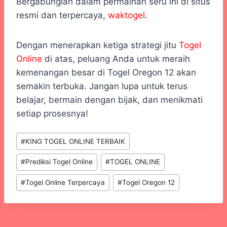
Bergabunglah dalam permainan seru ini di situs
resmi dan terpercaya,
waktogel
.
Dengan menerapkan ketiga strategi jitu
Togel
Online
di atas, peluang Anda untuk meraih
kemenangan besar di Togel Oregon 12 akan
semakin terbuka. Jangan lupa untuk terus
belajar, bermain dengan bijak, dan menikmati
setiap prosesnya!
Post
#
KING TOGEL ONLINE TERBAIK
Tags:
#
Prediksi Togel Online
#
TOGEL ONLINE
#
Togel Online Terpercaya
#
Togel Oregon 12