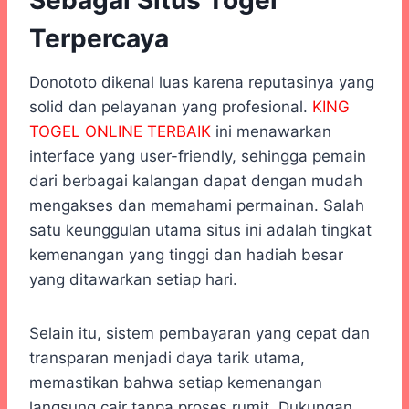
Sebagai Situs Togel
Terpercaya
Donototo dikenal luas karena reputasinya yang
solid dan pelayanan yang profesional.
KING
TOGEL ONLINE TERBAIK
ini menawarkan
interface yang user-friendly, sehingga pemain
dari berbagai kalangan dapat dengan mudah
mengakses dan memahami permainan. Salah
satu keunggulan utama situs ini adalah tingkat
kemenangan yang tinggi dan hadiah besar
yang ditawarkan setiap hari.
Selain itu, sistem pembayaran yang cepat dan
transparan menjadi daya tarik utama,
memastikan bahwa setiap kemenangan
langsung cair tanpa proses rumit. Dukungan