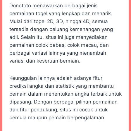
Donototo menawarkan berbagai jenis
permainan togel yang lengkap dan menarik.
Mulai dari togel 2D, 3D, hingga 4D, semua
tersedia dengan peluang kemenangan yang
adil. Selain itu, situs ini juga menyediakan
permainan colok bebas, colok macau, dan
berbagai variasi lainnya yang menambah
variasi dan keseruan bermain.
Keunggulan lainnya adalah adanya fitur
prediksi angka dan statistik yang membantu
pemain dalam menentukan angka terbaik untuk
dipasang. Dengan berbagai pilihan permainan
dan fitur pendukung, situs ini cocok untuk
pemula maupun pemain berpengalaman.