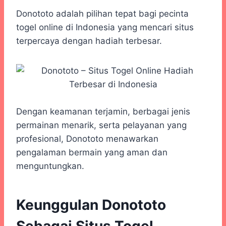
h
a
e
e
k
i
a
c
s
l
y
n
Donototo adalah pilihan tepat bagi pecinta
t
e
s
e
p
e
togel online di Indonesia yang mencari situs
s
b
e
g
e
terpercaya dengan hadiah terbesar.
A
o
n
r
p
o
g
a
p
k
e
m
r
Dengan keamanan terjamin, berbagai jenis
permainan menarik, serta pelayanan yang
profesional, Donototo menawarkan
pengalaman bermain yang aman dan
menguntungkan.
Keunggulan Donototo