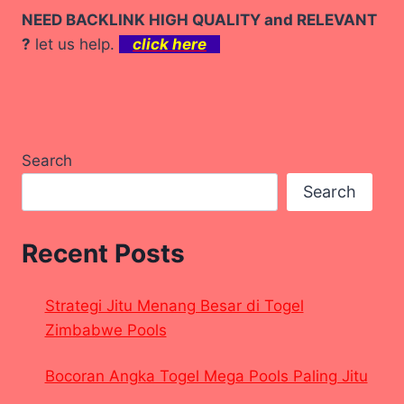
NEED BACKLINK HIGH QUALITY and RELEVANT
?
let us help.
click here
Search
Search
Recent Posts
Strategi Jitu Menang Besar di Togel
Zimbabwe Pools
Bocoran Angka Togel Mega Pools Paling Jitu