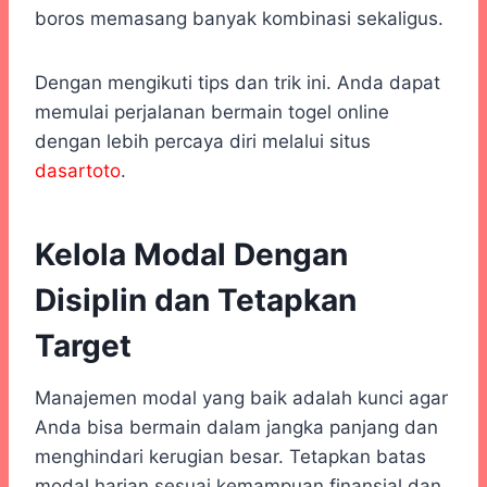
boros memasang banyak kombinasi sekaligus
.
Dengan mengikuti tips dan trik ini. Anda dapat
memulai perjalanan bermain togel online
dengan lebih percaya diri melalui situs
dasartoto
.
Kelola Modal Dengan
Disiplin dan Tetapkan
Target
Manajemen modal yang baik adalah kunci agar
Anda bisa bermain dalam jangka panjang dan
menghindari kerugian besar. Tetapkan batas
modal harian sesuai kemampuan finansial dan