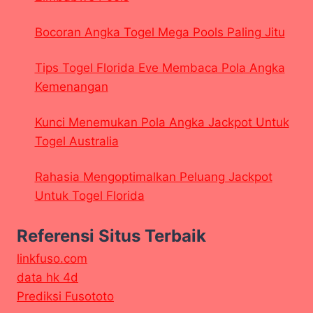
Bocoran Angka Togel Mega Pools Paling Jitu
Tips Togel Florida Eve Membaca Pola Angka
Kemenangan
Kunci Menemukan Pola Angka Jackpot Untuk
Togel Australia
Rahasia Mengoptimalkan Peluang Jackpot
Untuk Togel Florida
Referensi Situs Terbaik
linkfuso.com
data hk 4d
Prediksi Fusototo