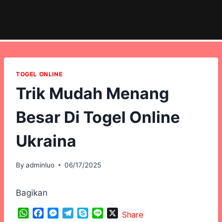
Skip
to
content
TOGEL ONLINE
Trik Mudah Menang
Besar Di Togel Online
Ukraina
By
adminluo
06/17/2025
Bagikan
W
F
M
T
S
L
X
Share