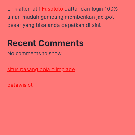
Link alternatif
Fusototo
daftar dan login 100%
aman mudah gampang memberikan jackpot
besar yang bisa anda dapatkan di sini.
Recent Comments
No comments to show.
situs pasang bola olimpiade
betawislot