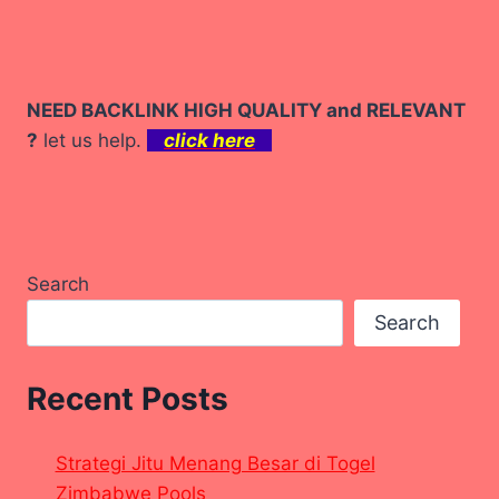
NEED BACKLINK HIGH QUALITY and RELEVANT
?
let us help.
click here
Search
Search
Recent Posts
Strategi Jitu Menang Besar di Togel
Zimbabwe Pools