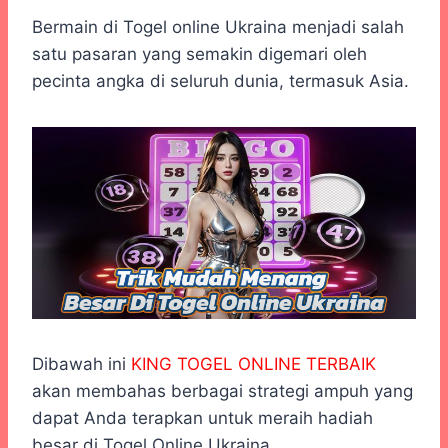
h
a
e
e
k
i
a
c
s
l
y
n
Bermain di Togel online Ukraina menjadi salah
t
e
s
e
p
e
satu pasaran yang semakin digemari oleh
s
b
e
g
e
pecinta angka di seluruh dunia, termasuk Asia.
A
o
n
r
p
o
g
a
p
k
e
m
r
Dibawah ini
KING TOGEL ONLINE TERBAIK
akan membahas berbagai strategi ampuh yang
dapat Anda terapkan untuk meraih hadiah
besar di Togel Online Ukraina.