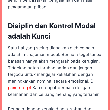
sendiri berdasarkan pengalaman dan hasil
pengamatan pribadi.
Disiplin dan Kontrol Modal
adalah Kunci
Satu hal yang sering diabaikan oleh pemain
adalah manajemen modal. Bermain togel tanpa
batasan hanya akan mengarah pada kerugian.
Tetapkan batas taruhan harian dan jangan
tergoda untuk mengejar kekalahan dengan
meningkatkan nominal secara emosional. Di
panen togel
Kamu dapat bermain dengan
keamanan dan peluang menang yang terjamin.
Bermain dengan kepala dingin, sabar, dan