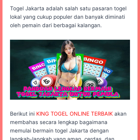
h
a
e
e
k
i
a
c
s
l
y
n
Togel Jakarta adalah salah satu pasaran togel
t
e
s
e
p
e
lokal yang cukup populer dan banyak diminati
s
b
e
g
e
oleh pemain dari berbagai kalangan.
A
o
n
r
p
o
g
a
p
k
e
m
r
Berikut ini
KING TOGEL ONLINE TERBAIK
akan
membahas secara lengkap bagaimana
memulai bermain togel Jakarta dengan
langkah-langkah yang aman, cerdas, dan