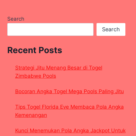
Search
Search
Recent Posts
Strategi Jitu Menang Besar di Togel
Zimbabwe Pools
Bocoran Angka Togel Mega Pools Paling Jitu
Tips Togel Florida Eve Membaca Pola Angka
Kemenangan
Kunci Menemukan Pola Angka Jackpot Untuk