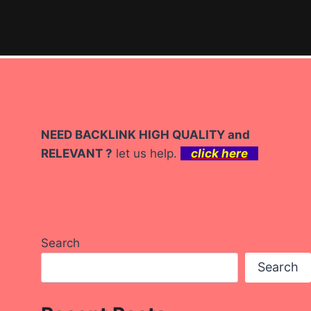
NEED BACKLINK HIGH QUALITY and
RELEVANT ?
let us help.
click here
Search
Search