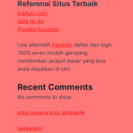
Referensi Situs Terbaik
linkfuso.com
data hk 4d
Prediksi Fusototo
Link alternatif
Fusototo
daftar dan login
100% aman mudah gampang
memberikan jackpot besar yang bisa
anda dapatkan di sini.
Recent Comments
No comments to show.
situs pasang bola olimpiade
betawislot