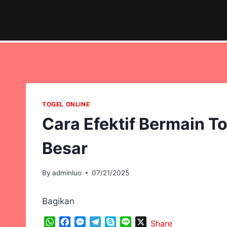
Skip
to
content
TOGEL ONLINE
Cara Efektif Bermain T
Besar
By
adminluo
07/21/2025
Bagikan
W
F
M
T
S
L
X
Share