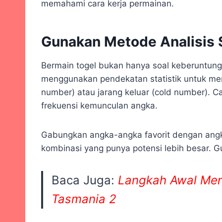
memahami cara kerja permainan.
Gunakan Metode Analisis S
Bermain togel bukan hanya soal keberuntunga
menggunakan pendekatan statistik untuk meng
number) atau jarang keluar (cold number). C
frekuensi kemunculan angka.
Gabungkan angka-angka favorit dengan angka
kombinasi yang punya potensi lebih besar. Gu
Baca Juga:
Langkah Awal Men
Tasmania 2