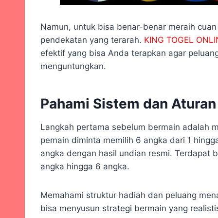
Namun, untuk bisa benar-benar meraih cuan d
pendekatan yang terarah.
KING TOGEL ONLI
efektif yang bisa Anda terapkan agar peluan
menguntungkan.
Pahami Sistem dan Aturan
Langkah pertama sebelum bermain adalah 
pemain diminta memilih 6 angka dari 1 hing
angka dengan hasil undian resmi. Terdapat 
angka hingga 6 angka.
Memahami struktur hadiah dan peluang menan
bisa menyusun strategi bermain yang realisti