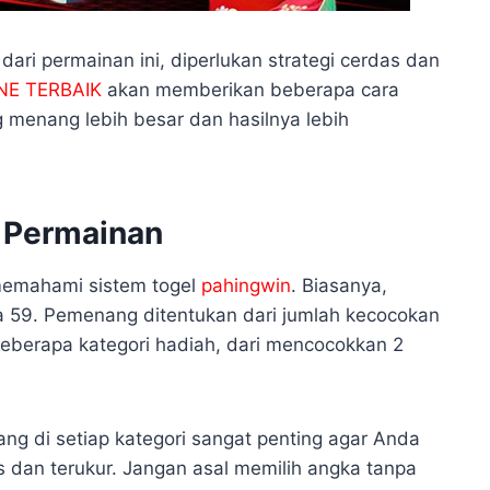
ari permainan ini, diperlukan strategi cerdas dan
NE TERBAIK
akan memberikan beberapa cara
g menang lebih besar dan hasilnya lebih
 Permainan
memahami sistem togel
pahingwin
. Biasanya,
ga 59. Pemenang ditentukan dari jumlah kecocokan
beberapa kategori hadiah, dari mencocokkan 2
g di setiap kategori sangat penting agar Anda
s dan terukur. Jangan asal memilih angka tanpa