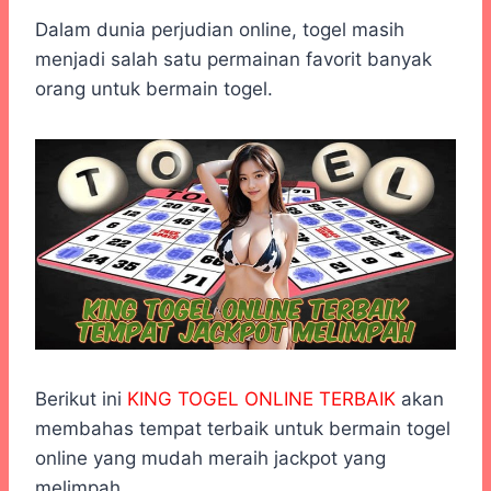
h
a
e
e
k
i
a
c
s
l
y
n
Dalam dunia perjudian online, togel masih
t
e
s
e
p
e
menjadi salah satu permainan favorit banyak
s
b
e
g
e
orang untuk bermain togel.
A
o
n
r
p
o
g
a
p
k
e
m
r
Berikut ini
KING TOGEL ONLINE TERBAIK
akan
membahas tempat terbaik untuk bermain togel
online yang mudah meraih jackpot yang
melimpah.