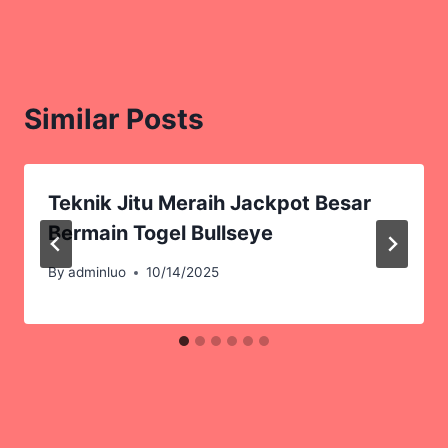
Similar Posts
Teknik Jitu Meraih Jackpot Besar
Bermain Togel Bullseye
By
adminluo
10/14/2025