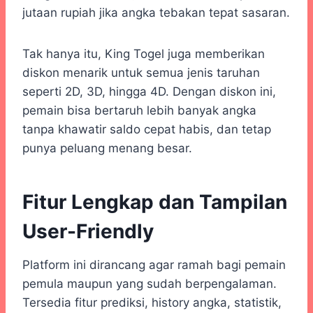
jutaan rupiah jika angka tebakan tepat sasaran.
Tak hanya itu, King Togel juga memberikan
diskon menarik untuk semua jenis taruhan
seperti 2D, 3D, hingga 4D. Dengan diskon ini,
pemain bisa bertaruh lebih banyak angka
tanpa khawatir saldo cepat habis, dan tetap
punya peluang menang besar.
Fitur Lengkap dan Tampilan
User-Friendly
Platform ini dirancang agar ramah bagi pemain
pemula maupun yang sudah berpengalaman.
Tersedia fitur prediksi, history angka, statistik,