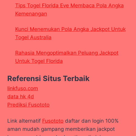
Tips Togel Florida Eve Membaca Pola Angka
Kemenangan
Kunci Menemukan Pola Angka Jackpot Untuk
Togel Australia
Rahasia Mengoptimalkan Peluang Jackpot
Untuk Togel Florida
Referensi Situs Terbaik
linkfuso.com
data hk 4d
Prediksi Fusototo
Link alternatif
Fusototo
daftar dan login 100%
aman mudah gampang memberikan jackpot