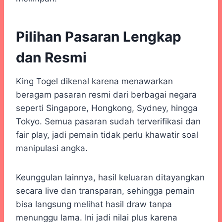
Pilihan Pasaran Lengkap
dan Resmi
King Togel dikenal karena menawarkan
beragam pasaran resmi dari berbagai negara
seperti Singapore, Hongkong, Sydney, hingga
Tokyo. Semua pasaran sudah terverifikasi dan
fair play, jadi pemain tidak perlu khawatir soal
manipulasi angka.
Keunggulan lainnya, hasil keluaran ditayangkan
secara live dan transparan, sehingga pemain
bisa langsung melihat hasil draw tanpa
menunggu lama. Ini jadi nilai plus karena