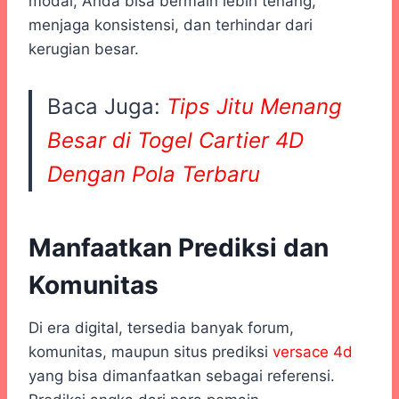
modal, Anda bisa bermain lebih tenang,
menjaga konsistensi, dan terhindar dari
kerugian besar.
Baca Juga:
Tips Jitu Menang
Besar di Togel Cartier 4D
Dengan Pola Terbaru
Manfaatkan Prediksi dan
Komunitas
Di era digital, tersedia banyak forum,
komunitas, maupun situs prediksi
versace 4d
yang bisa dimanfaatkan sebagai referensi.