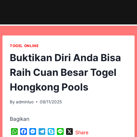
Skip
to
content
TOGEL ONLINE
Buktikan Diri Anda Bisa
Raih Cuan Besar Togel
Hongkong Pools
By
adminluo
09/11/2025
Bagikan
W
F
M
T
S
L
X
Share