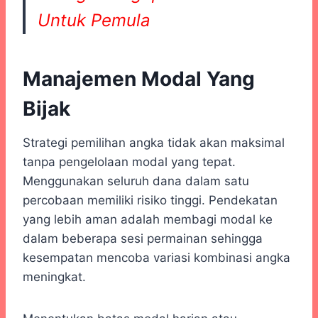
Untuk Pemula
Manajemen Modal Yang
Bijak
Strategi pemilihan angka tidak akan maksimal
tanpa pengelolaan modal yang tepat.
Menggunakan seluruh dana dalam satu
percobaan memiliki risiko tinggi. Pendekatan
yang lebih aman adalah membagi modal ke
dalam beberapa sesi permainan sehingga
kesempatan mencoba variasi kombinasi angka
meningkat.