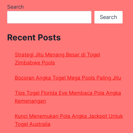
Search
Search
Recent Posts
Strategi Jitu Menang Besar di Togel
Zimbabwe Pools
Bocoran Angka Togel Mega Pools Paling Jitu
Tips Togel Florida Eve Membaca Pola Angka
Kemenangan
Kunci Menemukan Pola Angka Jackpot Untuk
Togel Australia