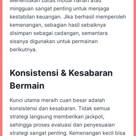
Menentukan batas modal harian atau
mingguan sangat penting untuk menjaga
kestabilan keuangan. Jika berhasil memperoleh
kemenangan, sebagian hasil sebaiknya
disimpan sebagai cadangan, sementara
sisanya digunakan untuk permainan
berikutnya.
Konsistensi & Kesabaran
Bermain
Kunci utama meraih cuan besar adalah
konsistensi dan kesabaran. Tidak semua
strategi langsung memberikan jackpot,
sehingga proses evaluasi dan penyesuaian
strategi sangat penting. Kemenangan kecil bisa