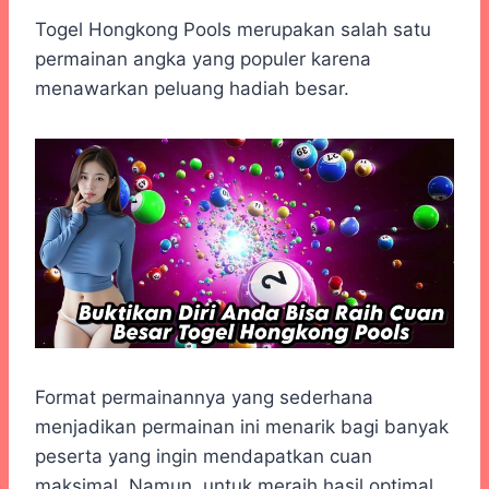
h
a
e
e
k
i
a
c
s
l
y
n
Togel Hongkong Pools merupakan salah satu
t
e
s
e
p
e
permainan angka yang populer karena
s
b
e
g
e
menawarkan peluang hadiah besar.
A
o
n
r
p
o
g
a
p
k
e
m
r
Format permainannya yang sederhana
menjadikan permainan ini menarik bagi banyak
peserta yang ingin mendapatkan cuan
maksimal. Namun, untuk meraih hasil optimal,