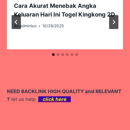
Cara Akurat Menebak Angka
Keluaran Hari Ini Togel Kingkong 2D
By
adminluo
10/29/2025
NEED BACKLINK HIGH QUALITY and RELEVANT
?
let us help.
click here