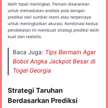
lebih tepat meningkat. Pemain disarankan
untuk memadukan analisis pola dengan
prediksi dari sumber resmi atau terpercaya
untuk meningkatkan akurasi. Kombinasi kedua
pendekatan ini membuat strategi prediksi lebih
kuat dan realistis.
Baca Juga:
Tips Bermain Agar
Bobol Angka Jackpot Besar di
Togel Georgia
Strategi Taruhan
Berdasarkan Prediksi