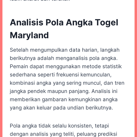
Analisis Pola Angka Togel
Maryland
Setelah mengumpulkan data harian, langkah
berikutnya adalah menganalisis pola angka.
Pemain dapat menggunakan metode statistik
sederhana seperti frekuensi kemunculan,
kombinasi angka yang sering muncul, dan tren
jangka pendek maupun panjang. Analisis ini
memberikan gambaran kemungkinan angka
yang akan keluar pada undian berikutnya.
Pola angka tidak selalu konsisten, tetapi
dengan analisis yang teliti, peluang prediksi