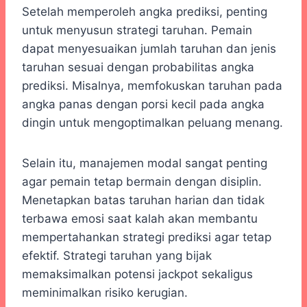
Setelah memperoleh angka prediksi, penting
untuk menyusun strategi taruhan. Pemain
dapat menyesuaikan jumlah taruhan dan jenis
taruhan sesuai dengan probabilitas angka
prediksi. Misalnya, memfokuskan taruhan pada
angka panas dengan porsi kecil pada angka
dingin untuk mengoptimalkan peluang menang.
Selain itu, manajemen modal sangat penting
agar pemain tetap bermain dengan disiplin.
Menetapkan batas taruhan harian dan tidak
terbawa emosi saat kalah akan membantu
mempertahankan strategi prediksi agar tetap
efektif. Strategi taruhan yang bijak
memaksimalkan potensi jackpot sekaligus
meminimalkan risiko kerugian.