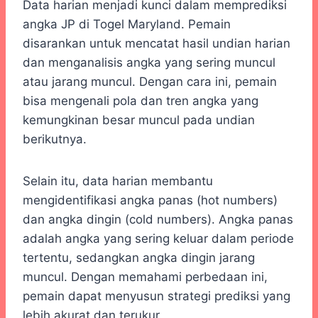
Data harian menjadi kunci dalam memprediksi
angka JP di Togel Maryland. Pemain
disarankan untuk mencatat hasil undian harian
dan menganalisis angka yang sering muncul
atau jarang muncul. Dengan cara ini, pemain
bisa mengenali pola dan tren angka yang
kemungkinan besar muncul pada undian
berikutnya.
Selain itu, data harian membantu
mengidentifikasi angka panas (hot numbers)
dan angka dingin (cold numbers). Angka panas
adalah angka yang sering keluar dalam periode
tertentu, sedangkan angka dingin jarang
muncul. Dengan memahami perbedaan ini,
pemain dapat menyusun strategi prediksi yang
lebih akurat dan terukur.