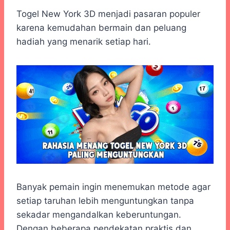
h
a
e
e
k
i
a
c
s
l
y
n
Togel New York 3D menjadi pasaran populer
t
e
s
e
p
e
karena kemudahan bermain dan peluang
s
b
e
g
e
hadiah yang menarik setiap hari.
A
o
n
r
p
o
g
a
p
k
e
m
r
Banyak pemain ingin menemukan metode agar
setiap taruhan lebih menguntungkan tanpa
sekadar mengandalkan keberuntungan.
Dengan beberapa pendekatan praktis dan