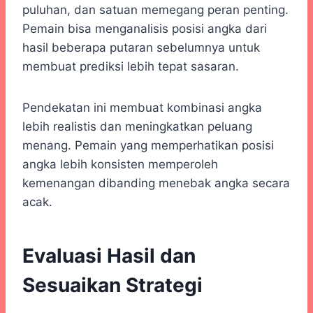
puluhan, dan satuan memegang peran penting.
Pemain bisa menganalisis posisi angka dari
hasil beberapa putaran sebelumnya untuk
membuat prediksi lebih tepat sasaran.
Pendekatan ini membuat kombinasi angka
lebih realistis dan meningkatkan peluang
menang. Pemain yang memperhatikan posisi
angka lebih konsisten memperoleh
kemenangan dibanding menebak angka secara
acak.
Evaluasi Hasil dan
Sesuaikan Strategi