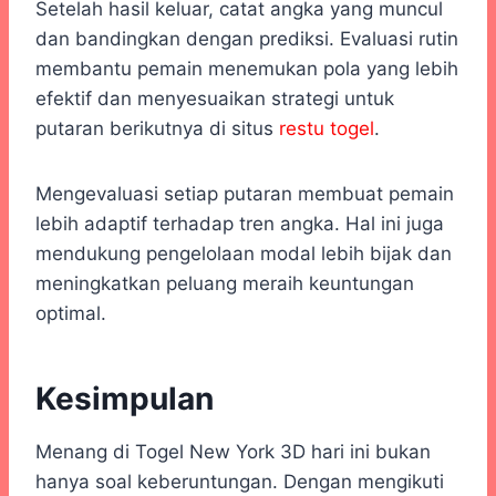
Setelah hasil keluar, catat angka yang muncul
dan bandingkan dengan prediksi. Evaluasi rutin
membantu pemain menemukan pola yang lebih
efektif dan menyesuaikan strategi untuk
putaran berikutnya di situs
restu togel
.
Mengevaluasi setiap putaran membuat pemain
lebih adaptif terhadap tren angka. Hal ini juga
mendukung pengelolaan modal lebih bijak dan
meningkatkan peluang meraih keuntungan
optimal.
Kesimpulan
Menang di Togel New York 3D hari ini bukan
hanya soal keberuntungan. Dengan mengikuti