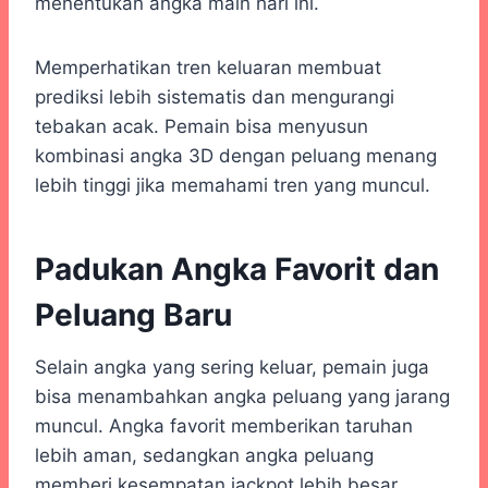
menentukan angka main hari ini.
Memperhatikan tren keluaran membuat
prediksi lebih sistematis dan mengurangi
tebakan acak. Pemain bisa menyusun
kombinasi angka 3D dengan peluang menang
lebih tinggi jika memahami tren yang muncul.
Padukan Angka Favorit dan
Peluang Baru
Selain angka yang sering keluar, pemain juga
bisa menambahkan angka peluang yang jarang
muncul. Angka favorit memberikan taruhan
lebih aman, sedangkan angka peluang
memberi kesempatan jackpot lebih besar.