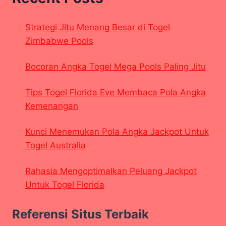
Strategi Jitu Menang Besar di Togel
Zimbabwe Pools
Bocoran Angka Togel Mega Pools Paling Jitu
Tips Togel Florida Eve Membaca Pola Angka
Kemenangan
Kunci Menemukan Pola Angka Jackpot Untuk
Togel Australia
Rahasia Mengoptimalkan Peluang Jackpot
Untuk Togel Florida
Referensi Situs Terbaik