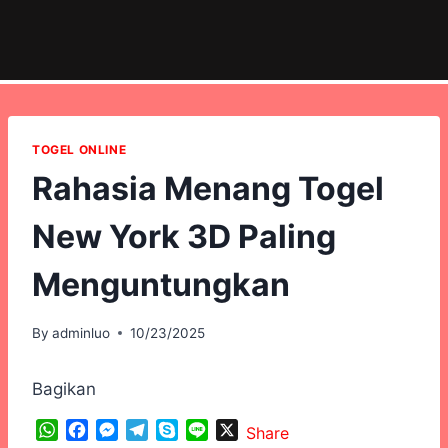
Skip
to
content
TOGEL ONLINE
Rahasia Menang Togel
New York 3D Paling
Menguntungkan
By
adminluo
10/23/2025
Bagikan
W
F
M
T
S
L
X
Share