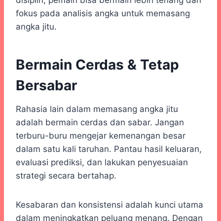
disiplin, pemain bisa bermain lebih tenang dan
fokus pada analisis angka untuk memasang
angka jitu.
Bermain Cerdas & Tetap
Bersabar
Rahasia lain dalam memasang angka jitu
adalah bermain cerdas dan sabar. Jangan
terburu-buru mengejar kemenangan besar
dalam satu kali taruhan. Pantau hasil keluaran,
evaluasi prediksi, dan lakukan penyesuaian
strategi secara bertahap.
Kesabaran dan konsistensi adalah kunci utama
dalam meningkatkan peluang menang. Dengan