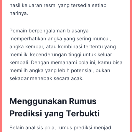
hasil keluaran resmi yang tersedia setiap
harinya.
Pemain berpengalaman biasanya
memperhatikan angka yang sering muncul,
angka kembar, atau kombinasi tertentu yang
memiliki kecenderungan tinggi untuk keluar
kembali. Dengan memahami pola ini, kamu bisa
memilih angka yang lebih potensial, bukan
sekadar menebak secara acak.
Menggunakan Rumus
Prediksi yang Terbukti
Selain analisis pola, rumus prediksi menjadi