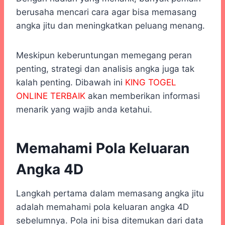
berusaha mencari cara agar bisa memasang
angka jitu dan meningkatkan peluang menang.
Meskipun keberuntungan memegang peran
penting, strategi dan analisis angka juga tak
kalah penting. Dibawah ini
KING TOGEL
ONLINE TERBAIK
akan memberikan informasi
menarik yang wajib anda ketahui.
Memahami Pola Keluaran
Angka 4D
Langkah pertama dalam memasang angka jitu
adalah memahami pola keluaran angka 4D
sebelumnya. Pola ini bisa ditemukan dari data