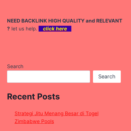
NEED BACKLINK HIGH QUALITY and RELEVANT
?
let us help.
click here
Search
Search
Recent Posts
Strategi Jitu Menang Besar di Togel
Zimbabwe Pools