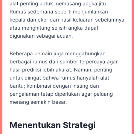
alat penting untuk memasang angka jitu.
Rumus sederhana seperti menjumlahkan
kepala dan ekor dari hasil keluaran sebelumnya
atau menghitung selisih angka dapat
digunakan sebagai acuan.
Beberapa pemain juga menggabungkan
berbagai rumus dari sumber terpercaya agar
hasil prediksi lebih akurat. Namun, penting
untuk diingat bahwa rumus hanyalah alat
bantu; kombinasi dengan insting dan
pengalaman tetap diperlukan agar peluang
menang semakin besar.
Menentukan Strategi