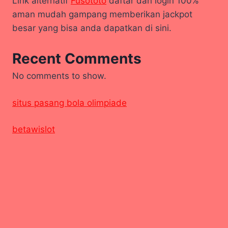
Link alternatif
Fusototo
daftar dan login 100%
aman mudah gampang memberikan jackpot
besar yang bisa anda dapatkan di sini.
Recent Comments
No comments to show.
situs pasang bola olimpiade
betawislot
© 2026
KING TOGEL ONLINE TERBAIK