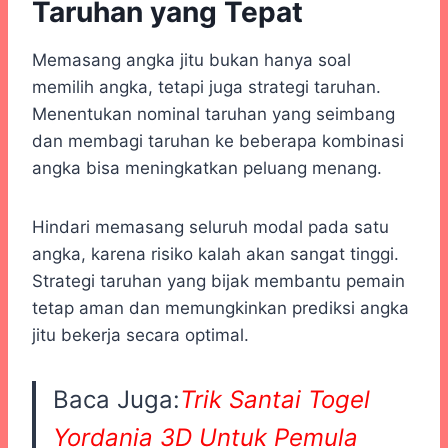
Taruhan yang Tepat
Memasang angka jitu bukan hanya soal
memilih angka, tetapi juga strategi taruhan.
Menentukan nominal taruhan yang seimbang
dan membagi taruhan ke beberapa kombinasi
angka bisa meningkatkan peluang menang.
Hindari memasang seluruh modal pada satu
angka, karena risiko kalah akan sangat tinggi.
Strategi taruhan yang bijak membantu pemain
tetap aman dan memungkinkan prediksi angka
jitu bekerja secara optimal.
Baca Juga:
Trik Santai Togel
Yordania 3D Untuk Pemula