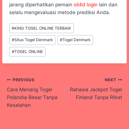
jarang diperhatikan pemain
oli4d login
lain dan
selalu mengevaluasi metode prediksi Anda.
Post
#
KING TOGEL ONLINE TERBAIK
Tags:
#
Situs Togel Denmark
#
Togel Denmark
#
TOGEL ONLINE
Post
PREVIOUS
NEXT
Cara Menang Togel
Rahasia Jackpot Togel
navigation
Polandia Besar Tanpa
Finland Tanpa Ribet
Kesalahan