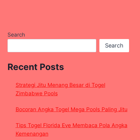
Search
Search
Recent Posts
Strategi Jitu Menang Besar di Togel
Zimbabwe Pools
Bocoran Angka Togel Mega Pools Paling Jitu
Tips Togel Florida Eve Membaca Pola Angka
Kemenangan