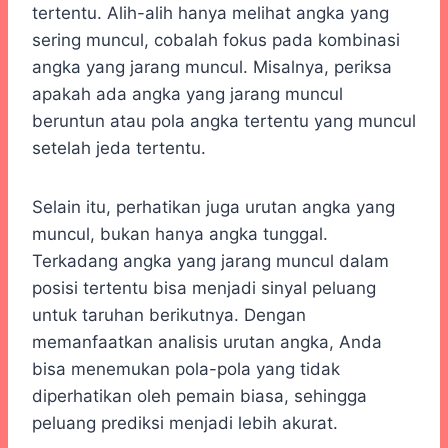
tertentu. Alih-alih hanya melihat angka yang
sering muncul, cobalah fokus pada kombinasi
angka yang jarang muncul. Misalnya, periksa
apakah ada angka yang jarang muncul
beruntun atau pola angka tertentu yang muncul
setelah jeda tertentu.
Selain itu, perhatikan juga urutan angka yang
muncul, bukan hanya angka tunggal.
Terkadang angka yang jarang muncul dalam
posisi tertentu bisa menjadi sinyal peluang
untuk taruhan berikutnya. Dengan
memanfaatkan analisis urutan angka, Anda
bisa menemukan pola-pola yang tidak
diperhatikan oleh pemain biasa, sehingga
peluang prediksi menjadi lebih akurat.