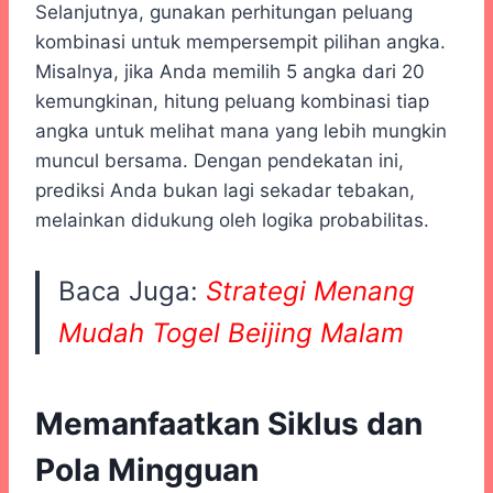
Selanjutnya, gunakan perhitungan peluang
kombinasi untuk mempersempit pilihan angka.
Misalnya, jika Anda memilih 5 angka dari 20
kemungkinan, hitung peluang kombinasi tiap
angka untuk melihat mana yang lebih mungkin
muncul bersama. Dengan pendekatan ini,
prediksi Anda bukan lagi sekadar tebakan,
melainkan didukung oleh logika probabilitas.
Baca Juga:
Strategi Menang
Mudah Togel Beijing Malam
Memanfaatkan Siklus dan
Pola Mingguan