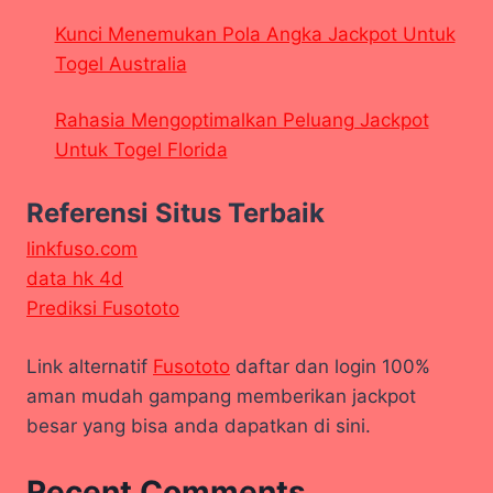
Kunci Menemukan Pola Angka Jackpot Untuk
Togel Australia
Rahasia Mengoptimalkan Peluang Jackpot
Untuk Togel Florida
Referensi Situs Terbaik
linkfuso.com
data hk 4d
Prediksi Fusototo
Link alternatif
Fusototo
daftar dan login 100%
aman mudah gampang memberikan jackpot
besar yang bisa anda dapatkan di sini.
Recent Comments