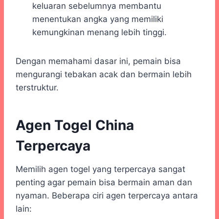
keluaran sebelumnya membantu
menentukan angka yang memiliki
kemungkinan menang lebih tinggi.
Dengan memahami dasar ini, pemain bisa
mengurangi tebakan acak dan bermain lebih
terstruktur.
Agen Togel China
Terpercaya
Memilih agen togel yang terpercaya sangat
penting agar pemain bisa bermain aman dan
nyaman. Beberapa ciri agen terpercaya antara
lain: