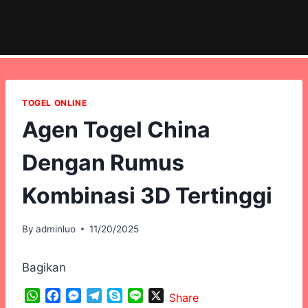
Skip
to
content
TOGEL ONLINE
Agen Togel China
Dengan Rumus
Kombinasi 3D Tertinggi
By
adminluo
11/20/2025
Bagikan
W
F
M
T
S
L
X
Share