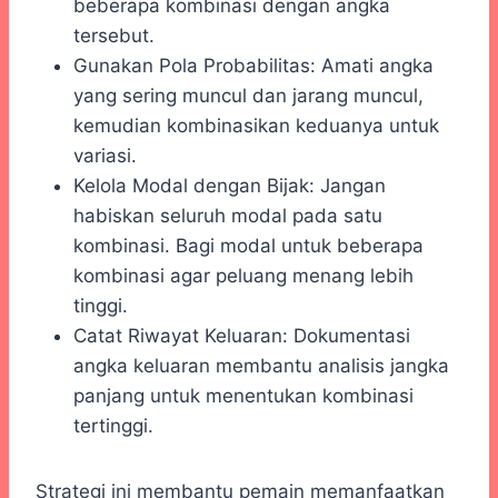
beberapa kombinasi dengan angka
tersebut.
Gunakan Pola Probabilitas: Amati angka
yang sering muncul dan jarang muncul,
kemudian kombinasikan keduanya untuk
variasi.
Kelola Modal dengan Bijak: Jangan
habiskan seluruh modal pada satu
kombinasi. Bagi modal untuk beberapa
kombinasi agar peluang menang lebih
tinggi.
Catat Riwayat Keluaran: Dokumentasi
angka keluaran membantu analisis jangka
panjang untuk menentukan kombinasi
tertinggi.
Strategi ini membantu pemain memanfaatkan