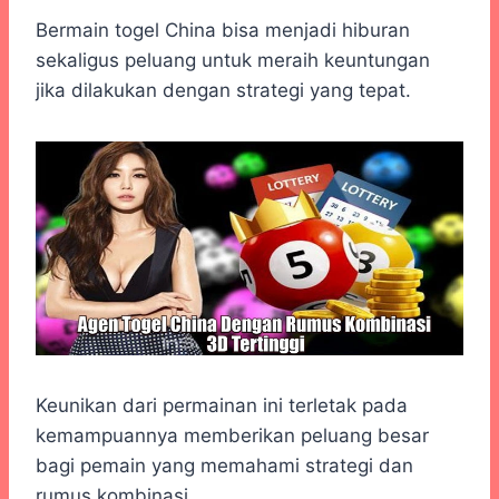
h
a
e
e
k
i
a
c
s
l
y
n
Bermain togel China bisa menjadi hiburan
t
e
s
e
p
e
sekaligus peluang untuk meraih keuntungan
s
b
e
g
e
jika dilakukan dengan strategi yang tepat.
A
o
n
r
p
o
g
a
p
k
e
m
r
Keunikan dari permainan ini terletak pada
kemampuannya memberikan peluang besar
bagi pemain yang memahami strategi dan
rumus kombinasi.