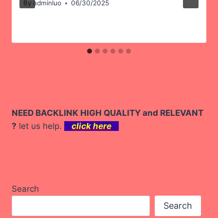
By
adminluo
06/30/2025
NEED BACKLINK HIGH QUALITY and RELEVANT
?
let us help.
click here
Search
Search