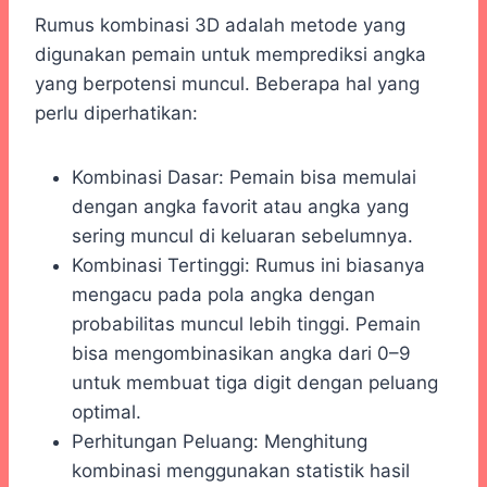
Rumus kombinasi 3D adalah metode yang
digunakan pemain untuk memprediksi angka
yang berpotensi muncul. Beberapa hal yang
perlu diperhatikan:
Kombinasi Dasar: Pemain bisa memulai
dengan angka favorit atau angka yang
sering muncul di keluaran sebelumnya.
Kombinasi Tertinggi: Rumus ini biasanya
mengacu pada pola angka dengan
probabilitas muncul lebih tinggi. Pemain
bisa mengombinasikan angka dari 0–9
untuk membuat tiga digit dengan peluang
optimal.
Perhitungan Peluang: Menghitung
kombinasi menggunakan statistik hasil