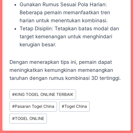
Gunakan Rumus Sesuai Pola Harian:
Beberapa pemain memanfaatkan tren
harian untuk menentukan kombinasi.
Tetap Disiplin: Tetapkan batas modal dan
target kemenangan untuk menghindari
kerugian besar.
Dengan menerapkan tips ini, pemain dapat
meningkatkan kemungkinan memenangkan
taruhan dengan rumus kombinasi 3D tertinggi.
Post
#
KING TOGEL ONLINE TERBAIK
Tags:
#
Pasaran Togel China
#
Togel China
#
TOGEL ONLINE