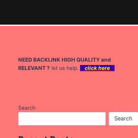
NEED BACKLINK HIGH QUALITY and
RELEVANT ?
let us help.
click here
Search
Search