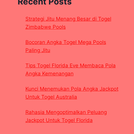
Recent Posts
Strategi Jitu Menang Besar di Togel
Zimbabwe Pools
Bocoran Angka Togel Mega Pools
Paling Jitu
Tips Togel Florida Eve Membaca Pola
Angka Kemenangan
Kunci Menemukan Pola Angka Jackpot
Untuk Togel Australia
Rahasia Mengoptimalkan Peluang
Jackpot Untuk Togel Florida