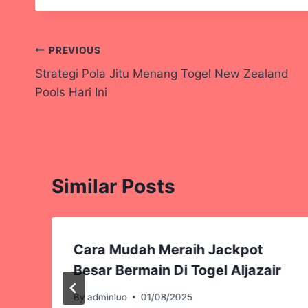
Post
PREVIOUS
Strategi Pola Jitu Menang Togel New Zealand
navigation
Pools Hari Ini
Similar Posts
Cara Mudah Meraih Jackpot
Besar Bermain Di Togel Aljazair
By
adminluo
01/08/2025