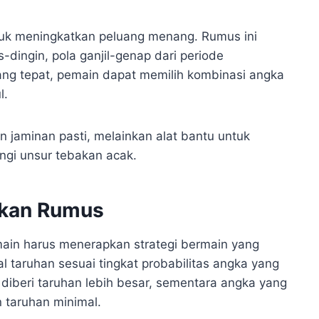
uk meningkatkan peluang menang. Rumus ini
dingin, pola ganjil-genap dari periode
g tepat, pemain dapat memilih kombinasi angka
l.
jaminan pasti, melainkan alat bantu untuk
ngi unsur tebakan acak.
rkan Rumus
in harus menerapkan strategi bermain yang
 taruhan sesuai tingkat probabilitas angka yang
 diberi taruhan lebih besar, sementara angka yang
 taruhan minimal.