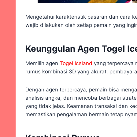
Mengetahui karakteristik pasaran dan cara 
wajib dilakukan oleh setiap pemain yang ingi
Keunggulan Agen Togel Ic
Memilih agen
Togel Iceland
yang terpercaya m
rumus kombinasi 3D yang akurat, pembayaran 
Dengan agen terpercaya, pemain bisa menga
analisis angka, dan mencoba berbagai strate
yang tidak jelas. Keamanan transaksi dan ke
memastikan pengalaman bermain tetap nya