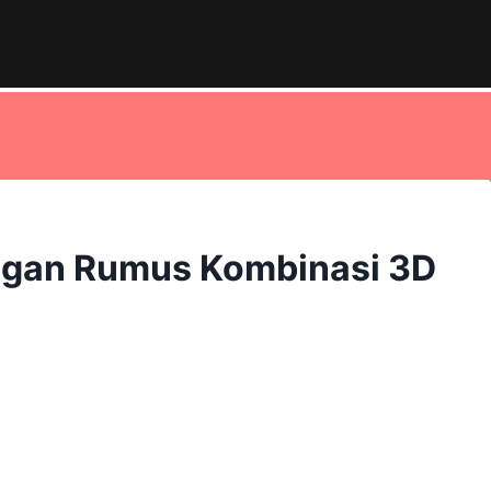
ngan Rumus Kombinasi 3D