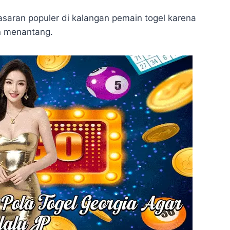
saran populer di kalangan pemain togel karena
n menantang.