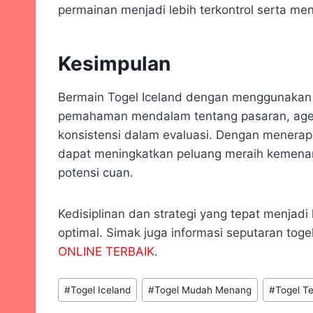
permainan menjadi lebih terkontrol serta m
Kesimpulan
Bermain Togel Iceland dengan menggunakan
pemahaman mendalam tentang pasaran, agen t
konsistensi dalam evaluasi. Dengan menerap
dapat meningkatkan peluang meraih kemenan
potensi cuan.
Kedisiplinan dan strategi yang tepat menjadi
optimal. Simak juga informasi seputaran toge
ONLINE TERBAIK
.
Post
#
Togel Iceland
#
Togel Mudah Menang
#
Togel Te
Tags: