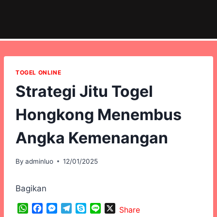
Skip
to
content
TOGEL ONLINE
Strategi Jitu Togel
Hongkong Menembus
Angka Kemenangan
By
adminluo
12/01/2025
Bagikan
W
F
M
T
S
L
X
Share