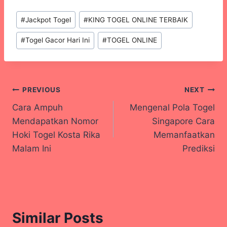
Post
#
Jackpot Togel
#
KING TOGEL ONLINE TERBAIK
Tags:
#
Togel Gacor Hari Ini
#
TOGEL ONLINE
Post
PREVIOUS
NEXT
Cara Ampuh
Mengenal Pola Togel
navigation
Mendapatkan Nomor
Singapore Cara
Hoki Togel Kosta Rika
Memanfaatkan
Malam Ini
Prediksi
Similar Posts