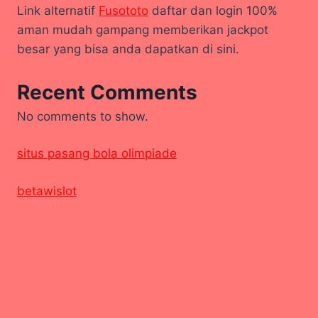
Link alternatif
Fusototo
daftar dan login 100%
aman mudah gampang memberikan jackpot
besar yang bisa anda dapatkan di sini.
Recent Comments
No comments to show.
situs pasang bola olimpiade
betawislot
© 2026
KING TOGEL ONLINE TERBAIK