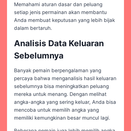
Memahami aturan dasar dan peluang
setiap jenis permainan akan membantu
Anda membuat keputusan yang lebih bijak
dalam bertaruh.
Analisis Data Keluaran
Sebelumnya
Banyak pemain berpengalaman yang
percaya bahwa menganalisis hasil keluaran
sebelumnya bisa meningkatkan peluang
mereka untuk menang. Dengan melihat
angka-angka yang sering keluar, Anda bisa
mencoba untuk memilih angka yang
memiliki kemungkinan besar muncul lagi.
Beberapa pemain juga lebih memilih angka