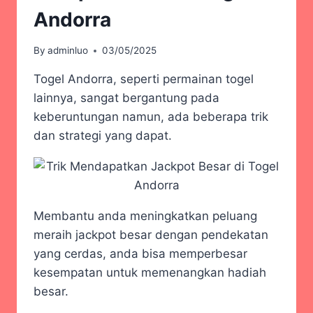
Andorra
By
adminluo
03/05/2025
Togel Andorra, seperti permainan togel
lainnya, sangat bergantung pada
keberuntungan namun, ada beberapa trik
dan strategi yang dapat.
Membantu anda meningkatkan peluang
meraih jackpot besar dengan pendekatan
yang cerdas, anda bisa memperbesar
kesempatan untuk memenangkan hadiah
besar.