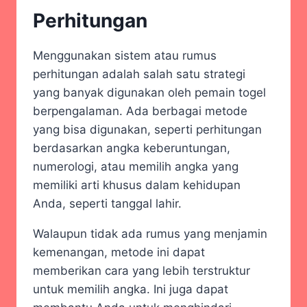
Perhitungan
Menggunakan sistem atau rumus
perhitungan adalah salah satu strategi
yang banyak digunakan oleh pemain togel
berpengalaman. Ada berbagai metode
yang bisa digunakan, seperti perhitungan
berdasarkan angka keberuntungan,
numerologi, atau memilih angka yang
memiliki arti khusus dalam kehidupan
Anda, seperti tanggal lahir.
Walaupun tidak ada rumus yang menjamin
kemenangan, metode ini dapat
memberikan cara yang lebih terstruktur
untuk memilih angka. Ini juga dapat