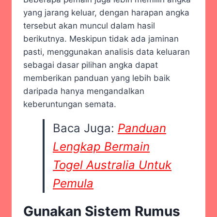
yang jarang keluar, dengan harapan angka
tersebut akan muncul dalam hasil
berikutnya. Meskipun tidak ada jaminan
pasti, menggunakan analisis data keluaran
sebagai dasar pilihan angka dapat
memberikan panduan yang lebih baik
daripada hanya mengandalkan
keberuntungan semata.
Baca Juga:
Panduan
Lengkap Bermain
Togel Australia Untuk
Pemula
Gunakan Sistem Rumus