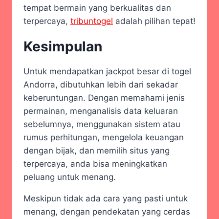
tempat bermain yang berkualitas dan
terpercaya,
tribuntogel
adalah pilihan tepat!
Kesimpulan
Untuk mendapatkan jackpot besar di togel
Andorra, dibutuhkan lebih dari sekadar
keberuntungan. Dengan memahami jenis
permainan, menganalisis data keluaran
sebelumnya, menggunakan sistem atau
rumus perhitungan, mengelola keuangan
dengan bijak, dan memilih situs yang
terpercaya, anda bisa meningkatkan
peluang untuk menang.
Meskipun tidak ada cara yang pasti untuk
menang, dengan pendekatan yang cerdas