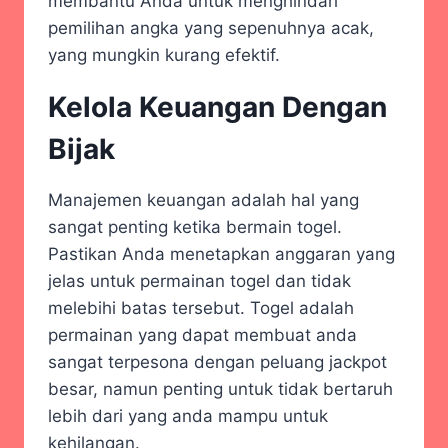
membantu Anda untuk menghindari
pemilihan angka yang sepenuhnya acak,
yang mungkin kurang efektif.
Kelola Keuangan Dengan
Bijak
Manajemen keuangan adalah hal yang
sangat penting ketika bermain togel.
Pastikan Anda menetapkan anggaran yang
jelas untuk permainan togel dan tidak
melebihi batas tersebut. Togel adalah
permainan yang dapat membuat anda
sangat terpesona dengan peluang jackpot
besar, namun penting untuk tidak bertaruh
lebih dari yang anda mampu untuk
kehilangan.