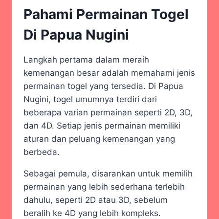
Pahami Permainan Togel
Di Papua Nugini
Langkah pertama dalam meraih
kemenangan besar adalah memahami jenis
permainan togel yang tersedia. Di Papua
Nugini, togel umumnya terdiri dari
beberapa varian permainan seperti 2D, 3D,
dan 4D. Setiap jenis permainan memiliki
aturan dan peluang kemenangan yang
berbeda.
Sebagai pemula, disarankan untuk memilih
permainan yang lebih sederhana terlebih
dahulu, seperti 2D atau 3D, sebelum
beralih ke 4D yang lebih kompleks.