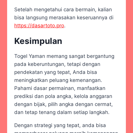
Setelah mengetahui cara bermain, kalian
bisa langsung merasakan keseruannya di
https://dasartoto.pro
.
Kesimpulan
Togel Yaman memang sangat bergantung
pada keberuntungan, tetapi dengan
pendekatan yang tepat, Anda bisa
meningkatkan peluang kemenangan.
Pahami dasar permainan, manfaatkan
prediksi dan pola angka, kelola anggaran
dengan bijak, pilih angka dengan cermat,
dan tetap tenang dalam setiap langkah.
Dengan strategi yang tepat, anda bisa