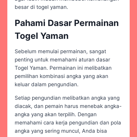
besar di togel yaman.
Pahami Dasar Permainan
Togel Yaman
Sebelum memulai permainan, sangat
penting untuk memahami aturan dasar
Togel Yaman. Permainan ini melibatkan
pemilihan kombinasi angka yang akan
keluar dalam pengundian.
Setiap pengundian melibatkan angka yang
diacak, dan pemain harus menebak angka-
angka yang akan terpilih. Dengan
memahami cara kerja pengundian dan pola
angka yang sering muncul, Anda bisa