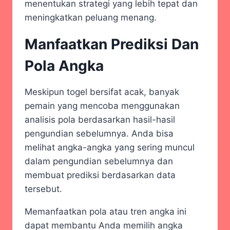
menentukan strategi yang lebih tepat dan
meningkatkan peluang menang.
Manfaatkan Prediksi Dan
Pola Angka
Meskipun togel bersifat acak, banyak
pemain yang mencoba menggunakan
analisis pola berdasarkan hasil-hasil
pengundian sebelumnya. Anda bisa
melihat angka-angka yang sering muncul
dalam pengundian sebelumnya dan
membuat prediksi berdasarkan data
tersebut.
Memanfaatkan pola atau tren angka ini
dapat membantu Anda memilih angka