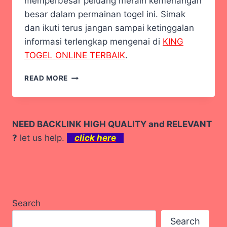
memperbesar peluang meraih kemenangan
besar dalam permainan togel ini. Simak
dan ikuti terus jangan sampai ketinggalan
informasi terlengkap mengenai di
KING
TOGEL ONLINE TERBAIK
.
RAHASIA
READ MORE
AGAR
MEMBOBOL
KEMENANGAN
BESAR
NEED BACKLINK HIGH QUALITY and RELEVANT
DI
?
let us help.
click here
TOGEL
YAMAN
Search
Search