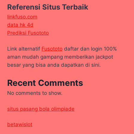
Referensi Situs Terbaik
linkfuso.com
data hk 4d
Prediksi Fusototo
Link alternatif
Fusototo
daftar dan login 100%
aman mudah gampang memberikan jackpot
besar yang bisa anda dapatkan di sini.
Recent Comments
No comments to show.
situs pasang bola olimpiade
betawislot