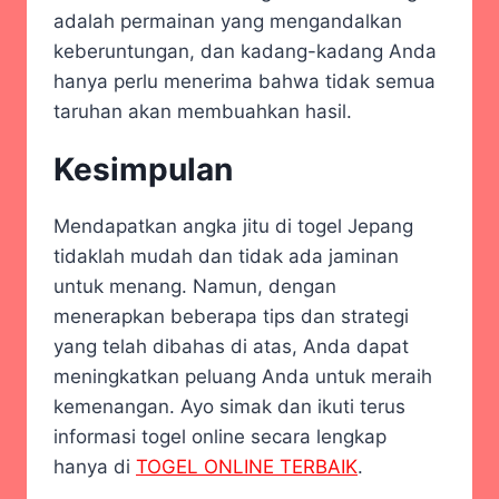
adalah permainan yang mengandalkan
keberuntungan, dan kadang-kadang Anda
hanya perlu menerima bahwa tidak semua
taruhan akan membuahkan hasil.
Kesimpulan
Mendapatkan angka jitu di togel Jepang
tidaklah mudah dan tidak ada jaminan
untuk menang. Namun, dengan
menerapkan beberapa tips dan strategi
yang telah dibahas di atas, Anda dapat
meningkatkan peluang Anda untuk meraih
kemenangan. Ayo simak dan ikuti terus
informasi togel online secara lengkap
hanya di
TOGEL ONLINE TERBAIK
.