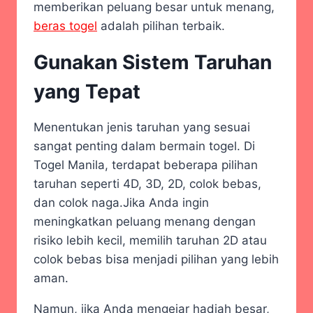
memberikan peluang besar untuk menang,
beras togel
adalah pilihan terbaik.
Gunakan Sistem Taruhan
yang Tepat
Menentukan jenis taruhan yang sesuai
sangat penting dalam bermain togel. Di
Togel Manila, terdapat beberapa pilihan
taruhan seperti 4D, 3D, 2D, colok bebas,
dan colok naga.Jika Anda ingin
meningkatkan peluang menang dengan
risiko lebih kecil, memilih taruhan 2D atau
colok bebas bisa menjadi pilihan yang lebih
aman.
Namun, jika Anda mengejar hadiah besar,