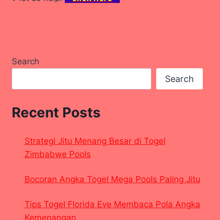
TOGEL
MANILA
Search
Search
Recent Posts
Strategi Jitu Menang Besar di Togel
Zimbabwe Pools
Bocoran Angka Togel Mega Pools Paling Jitu
Tips Togel Florida Eve Membaca Pola Angka
Kemenangan