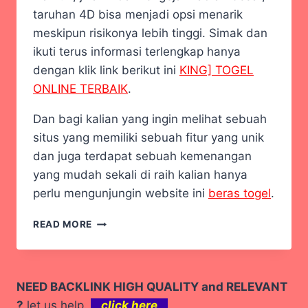
taruhan 4D bisa menjadi opsi menarik
meskipun risikonya lebih tinggi. Simak dan
ikuti terus informasi terlengkap hanya
dengan klik link berikut ini
KING] TOGEL
ONLINE TERBAIK
.
Dan bagi kalian yang ingin melihat sebuah
situs yang memiliki sebuah fitur yang unik
dan juga terdapat sebuah kemenangan
yang mudah sekali di raih kalian hanya
perlu mengunjungin website ini
beras togel
.
TRIK
READ MORE
BERMAIN
UNDIAN
DENGAN
ANGKA
NEED BACKLINK HIGH QUALITY and RELEVANT
JITU
?
let us help.
click here
DI