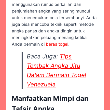
menggunakan rumus perkalian dan
penjumlahan angka yang sering muncul
untuk menemukan pola tersembunyi. Anda
juga bisa mencoba teknik seperti metode
angka panas dan angka dingin untuk
meningkatkan peluang menang ketika
Anda bermain di
beras togel
.
Baca Juga:
Tips
Tembak Angka Jitu
Dalam Bermain Togel
Venezuela
Manfaatkan Mimpi dan
Tafsir Angka