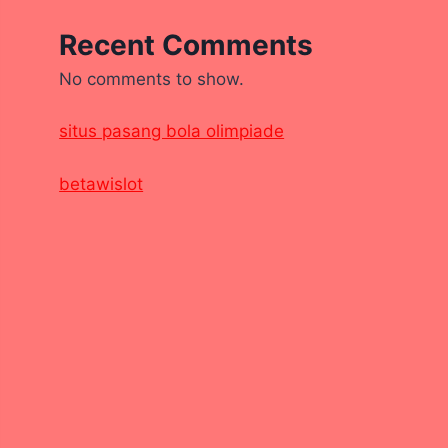
Recent Comments
No comments to show.
situs pasang bola olimpiade
betawislot