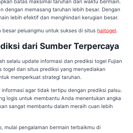
tapkan batas maksimal taruhan dan waktu bermain.
ian dengan memasang taruhan lebih besar. Dengan
ain lebih efektif dan menghindari kerugian besar.
besar peluangmu untuk sukses di situs
haitogel
.
diksi dari Sumber Terpercaya
h selalu update informasi dan prediksi togel Fujian
 togel dan situs prediksi yang menyediakan
ntuk memperkuat strategi taruhan.
informasi agar tidak tertipu dengan prediksi palsu.
yang logis untuk membantu Anda menentukan angka
akan sangat membantu dalam meraih cuan lebih
o, mulai pengalaman bermain terbaikmu di