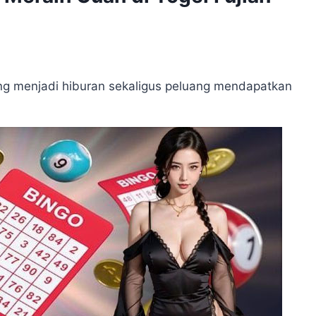
ng menjadi hiburan sekaligus peluang mendapatkan