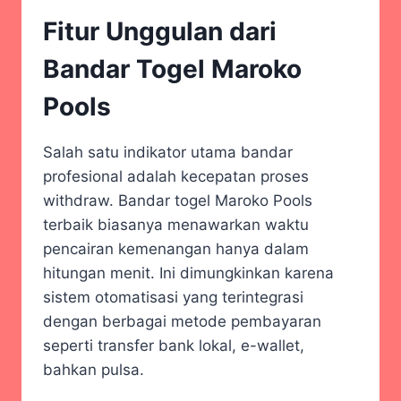
Fitur Unggulan dari
Bandar Togel Maroko
Pools
Salah satu indikator utama bandar
profesional adalah kecepatan proses
withdraw. Bandar togel Maroko Pools
terbaik biasanya menawarkan waktu
pencairan kemenangan hanya dalam
hitungan menit. Ini dimungkinkan karena
sistem otomatisasi yang terintegrasi
dengan berbagai metode pembayaran
seperti transfer bank lokal, e-wallet,
bahkan pulsa.