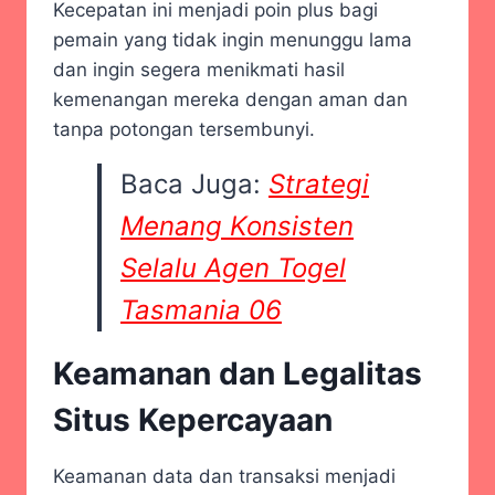
Kecepatan ini menjadi poin plus bagi
pemain yang tidak ingin menunggu lama
dan ingin segera menikmati hasil
kemenangan mereka dengan aman dan
tanpa potongan tersembunyi.
Baca Juga:
Strategi
Menang Konsisten
Selalu Agen Togel
Tasmania 06
Keamanan dan Legalitas
Situs Kepercayaan
Keamanan data dan transaksi menjadi