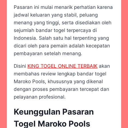
Pasaran ini mulai menarik perhatian karena
jadwal keluaran yang stabil, peluang
menang yang tinggi, serta disediakan oleh
sejumlah bandar togel terpercaya di
Indonesia. Salah satu hal terpenting yang
dicari oleh para pemain adalah kecepatan
pembayaran setelah menang.
Disini
KING TOGEL ONLINE TERBAIK
akan
membahas review lengkap bandar togel
Maroko Pools, khususnya yang dikenal
dengan proses pembayaran tercepat dan
pelayanan profesional.
Keunggulan Pasaran
Togel Maroko Pools