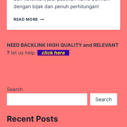
dengan bijak dan penuh perhitungan!
REVIEW
READ MORE
LENGKAP
BANDAR
TOGEL
MAROKO
NEED BACKLINK HIGH QUALITY and RELEVANT
POOLS
?
let us help.
click here
DENGAN
PEMBAYARAN
TERCEPAT
Search
Search
Recent Posts