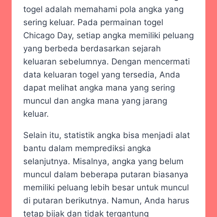
togel adalah memahami pola angka yang
sering keluar. Pada permainan togel
Chicago Day, setiap angka memiliki peluang
yang berbeda berdasarkan sejarah
keluaran sebelumnya. Dengan mencermati
data keluaran togel yang tersedia, Anda
dapat melihat angka mana yang sering
muncul dan angka mana yang jarang
keluar.
Selain itu, statistik angka bisa menjadi alat
bantu dalam memprediksi angka
selanjutnya. Misalnya, angka yang belum
muncul dalam beberapa putaran biasanya
memiliki peluang lebih besar untuk muncul
di putaran berikutnya. Namun, Anda harus
tetap bijak dan tidak tergantung