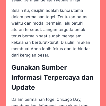
selalu bermain dengan kepala dingin.
Selain itu, disiplin adalah kunci utama
dalam permainan togel. Tentukan batas
waktu dan modal bermain, lalu patuhi
aturan tersebut. Jangan tergoda untuk
terus bermain saat sudah mengalami
kekalahan berturut-turut. Disiplin ini akan
membuat Anda lebih fokus dan terhindar
dari kerugian besar.
Gunakan Sumber
Informasi Terpercaya dan
Update
Dalam permainan togel Chicago Day,
mendapatkan informasi yang akurat dan