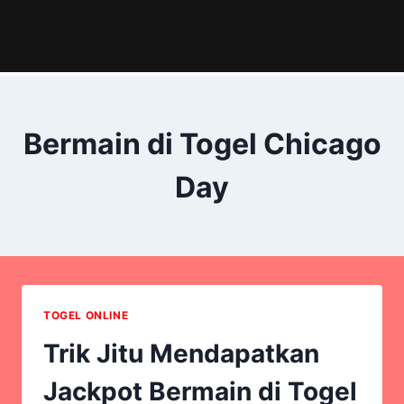
Skip
to
content
Bermain di Togel Chicago
Day
TOGEL ONLINE
Trik Jitu Mendapatkan
Jackpot Bermain di Togel