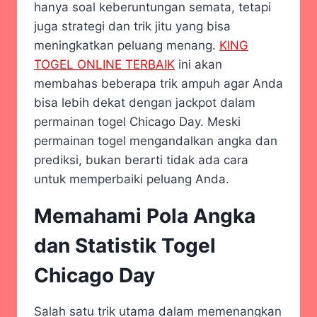
hanya soal keberuntungan semata, tetapi
juga strategi dan trik jitu yang bisa
meningkatkan peluang menang.
KING
TOGEL ONLINE TERBAIK
ini akan
membahas beberapa trik ampuh agar Anda
bisa lebih dekat dengan jackpot dalam
permainan togel Chicago Day. Meski
permainan togel mengandalkan angka dan
prediksi, bukan berarti tidak ada cara
untuk memperbaiki peluang Anda.
Memahami Pola Angka
dan Statistik Togel
Chicago Day
Salah satu trik utama dalam memenangkan