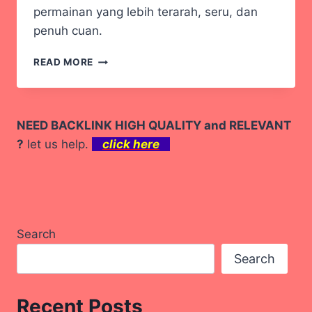
permainan yang lebih terarah, seru, dan
penuh cuan.
TRIK
READ MORE
JITU
MENDAPATKAN
JACKPOT
BERMAIN
NEED BACKLINK HIGH QUALITY and RELEVANT
DI
?
let us help.
click here
TOGEL
CHICAGO
DAY
Search
Search
Recent Posts