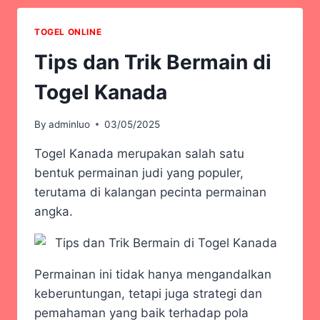
DI
TOGEL
TOGEL ONLINE
KANADA
Tips dan Trik Bermain di
Togel Kanada
By
adminluo
03/05/2025
Togel Kanada merupakan salah satu
bentuk permainan judi yang populer,
terutama di kalangan pecinta permainan
angka.
Permainan ini tidak hanya mengandalkan
keberuntungan, tetapi juga strategi dan
pemahaman yang baik terhadap pola