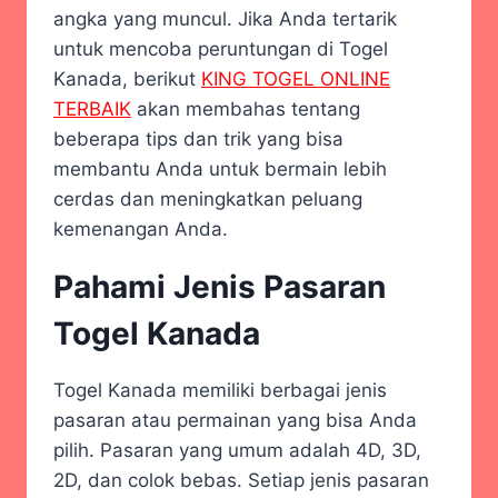
angka yang muncul. Jika Anda tertarik
untuk mencoba peruntungan di Togel
Kanada, berikut
KING TOGEL ONLINE
TERBAIK
akan membahas tentang
beberapa tips dan trik yang bisa
membantu Anda untuk bermain lebih
cerdas dan meningkatkan peluang
kemenangan Anda.
Pahami Jenis Pasaran
Togel Kanada
Togel Kanada memiliki berbagai jenis
pasaran atau permainan yang bisa Anda
pilih. Pasaran yang umum adalah 4D, 3D,
2D, dan colok bebas. Setiap jenis pasaran