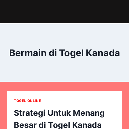
Skip
to
content
Bermain di Togel Kanada
TOGEL ONLINE
Strategi Untuk Menang
Besar di Togel Kanada