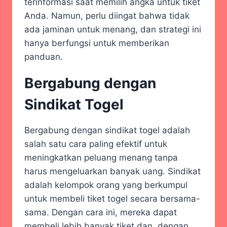
terinformasi saat memilih angka untuk tiket
Anda. Namun, perlu diingat bahwa tidak
ada jaminan untuk menang, dan strategi ini
hanya berfungsi untuk memberikan
panduan.
Bergabung dengan
Sindikat Togel
Bergabung dengan sindikat togel adalah
salah satu cara paling efektif untuk
meningkatkan peluang menang tanpa
harus mengeluarkan banyak uang. Sindikat
adalah kelompok orang yang berkumpul
untuk membeli tiket togel secara bersama-
sama. Dengan cara ini, mereka dapat
membeli lebih banyak tiket dan, dengan