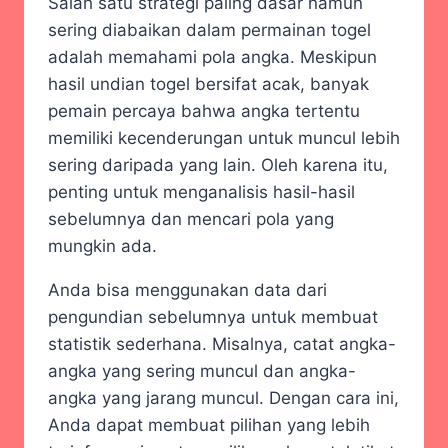
Salah satu strategi paling dasar namun
sering diabaikan dalam permainan togel
adalah memahami pola angka. Meskipun
hasil undian togel bersifat acak, banyak
pemain percaya bahwa angka tertentu
memiliki kecenderungan untuk muncul lebih
sering daripada yang lain. Oleh karena itu,
penting untuk menganalisis hasil-hasil
sebelumnya dan mencari pola yang
mungkin ada.
Anda bisa menggunakan data dari
pengundian sebelumnya untuk membuat
statistik sederhana. Misalnya, catat angka-
angka yang sering muncul dan angka-
angka yang jarang muncul. Dengan cara ini,
Anda dapat membuat pilihan yang lebih