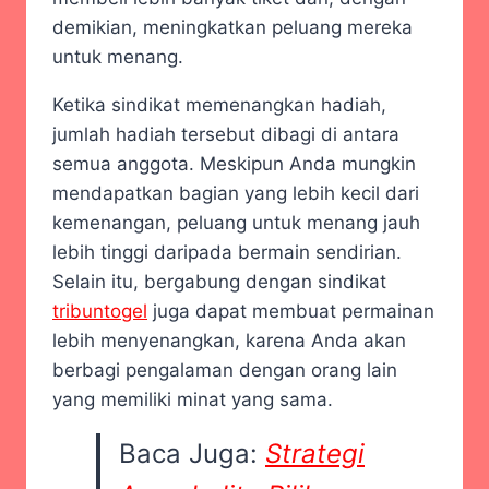
demikian, meningkatkan peluang mereka
untuk menang.
Ketika sindikat memenangkan hadiah,
jumlah hadiah tersebut dibagi di antara
semua anggota. Meskipun Anda mungkin
mendapatkan bagian yang lebih kecil dari
kemenangan, peluang untuk menang jauh
lebih tinggi daripada bermain sendirian.
Selain itu, bergabung dengan sindikat
tribuntogel
juga dapat membuat permainan
lebih menyenangkan, karena Anda akan
berbagi pengalaman dengan orang lain
yang memiliki minat yang sama.
Baca Juga:
Strategi