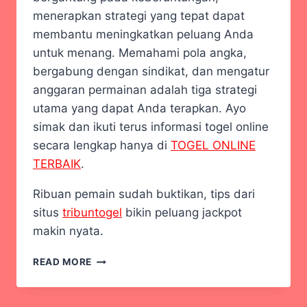
menerapkan strategi yang tepat dapat
membantu meningkatkan peluang Anda
untuk menang. Memahami pola angka,
bergabung dengan sindikat, dan mengatur
anggaran permainan adalah tiga strategi
utama yang dapat Anda terapkan. Ayo
simak dan ikuti terus informasi togel online
secara lengkap hanya di
TOGEL ONLINE
TERBAIK
.
Ribuan pemain sudah buktikan, tips dari
situs
tribuntogel
bikin peluang jackpot
makin nyata.
STRATEGI
READ MORE
UNTUK
MENANG
BESAR