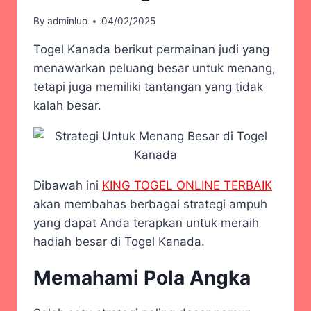
By
adminluo
04/02/2025
Togel Kanada berikut permainan judi yang
menawarkan peluang besar untuk menang,
tetapi juga memiliki tantangan yang tidak
kalah besar.
Dibawah ini
KING TOGEL ONLINE TERBAIK
akan membahas berbagai strategi ampuh
yang dapat Anda terapkan untuk meraih
hadiah besar di Togel Kanada.
Memahami Pola Angka