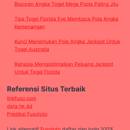
Bocoran Angka Togel Mega Pools Paling Jitu
Tips Togel Florida Eve Membaca Pola Angka
Kemenangan
Kunci Menemukan Pola Angka Jackpot Untuk
Togel Australia
Rahasia Mengoptimalkan Peluang Jackpot
Untuk Togel Florida
Referensi Situs Terbaik
linkfuso.com
data hk 4d
Prediksi Fusototo
Link alternatif
Fusototo
daftar dan login 100%