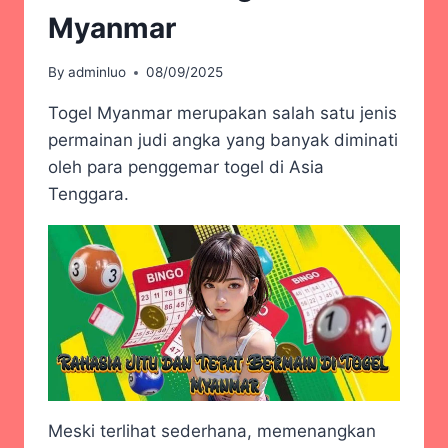
Myanmar
By
adminluo
08/09/2025
Togel Myanmar merupakan salah satu jenis
permainan judi angka yang banyak diminati
oleh para penggemar togel di Asia
Tenggara.
Meski terlihat sederhana, memenangkan