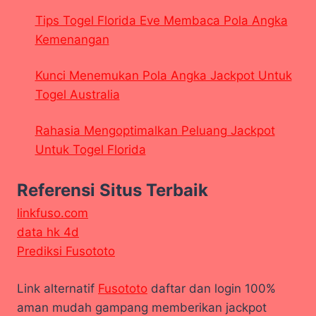
Tips Togel Florida Eve Membaca Pola Angka
Kemenangan
Kunci Menemukan Pola Angka Jackpot Untuk
Togel Australia
Rahasia Mengoptimalkan Peluang Jackpot
Untuk Togel Florida
Referensi Situs Terbaik
linkfuso.com
data hk 4d
Prediksi Fusototo
Link alternatif
Fusototo
daftar dan login 100%
aman mudah gampang memberikan jackpot