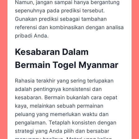
Namun, jangan sampai hanya bergantung
sepenuhnya pada prediksi tersebut.
Gunakan prediksi sebagai tambahan
referensi dan kombinasikan dengan analisa
pribadi Anda.
Kesabaran Dalam
Bermain Togel Myanmar
Rahasia terakhir yang sering terlupakan
adalah pentingnya konsistensi dan
kesabaran. Bermain bukanlah cara cepat
kaya, melainkan sebuah permainan
peluang yang memerlukan waktu dan
pengalaman. Tetaplah konsisten dengan
strategi yang Anda pilih dan bersabar