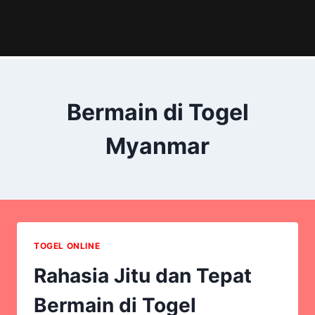
Skip
to
content
Bermain di Togel
Myanmar
TOGEL ONLINE
Rahasia Jitu dan Tepat
Bermain di Togel