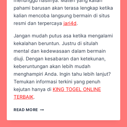
menunggu hasilnya. Materi yang kalian
pahami barusan akan terasa lengkap ketika
kalian mencoba langsung bermain di situs
resmi dan terpercaya
jari4d
.
Jangan mudah putus asa ketika mengalami
kekalahan beruntun. Justru di situlah
mental dan kedewasaan dalam bermain
diuji. Dengan kesabaran dan ketekunan,
keberuntungan akan lebih mudah
menghampiri Anda. Ingin tahu lebih lanjut?
Temukan informasi terkini yang penuh
kejutan hanya di
KING TOGEL ONLINE
TERBAIK
.
RAHASIA
READ MORE
JITU
DAN
TEPAT