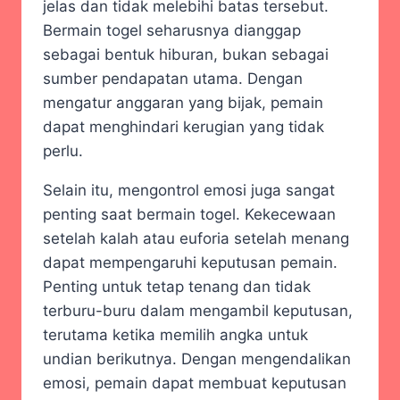
jelas dan tidak melebihi batas tersebut.
Bermain togel seharusnya dianggap
sebagai bentuk hiburan, bukan sebagai
sumber pendapatan utama. Dengan
mengatur anggaran yang bijak, pemain
dapat menghindari kerugian yang tidak
perlu.
Selain itu, mengontrol emosi juga sangat
penting saat bermain togel. Kekecewaan
setelah kalah atau euforia setelah menang
dapat mempengaruhi keputusan pemain.
Penting untuk tetap tenang dan tidak
terburu-buru dalam mengambil keputusan,
terutama ketika memilih angka untuk
undian berikutnya. Dengan mengendalikan
emosi, pemain dapat membuat keputusan