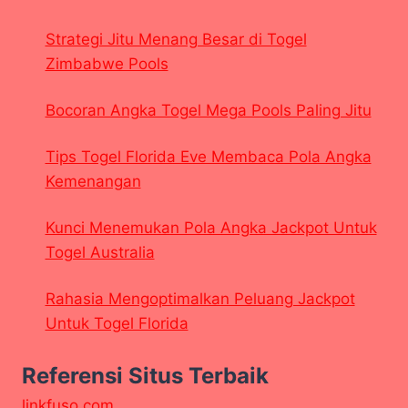
Strategi Jitu Menang Besar di Togel
Zimbabwe Pools
Bocoran Angka Togel Mega Pools Paling Jitu
Tips Togel Florida Eve Membaca Pola Angka
Kemenangan
Kunci Menemukan Pola Angka Jackpot Untuk
Togel Australia
Rahasia Mengoptimalkan Peluang Jackpot
Untuk Togel Florida
Referensi Situs Terbaik
linkfuso.com