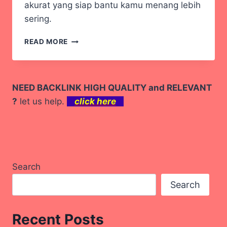
akurat yang siap bantu kamu menang lebih
sering.
TRIK
READ MORE
JITU
TEBAK
ANGKA
DI
NEED BACKLINK HIGH QUALITY and RELEVANT
TOGEL
?
let us help.
click here
SINGAPURA
Search
Search
Recent Posts