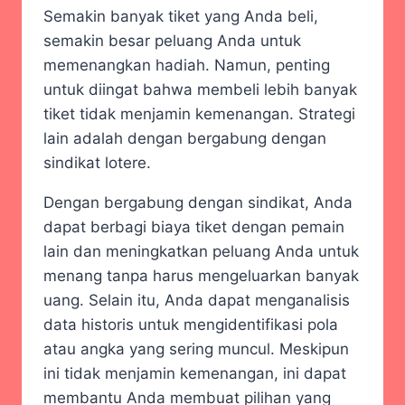
Semakin banyak tiket yang Anda beli,
semakin besar peluang Anda untuk
memenangkan hadiah. Namun, penting
untuk diingat bahwa membeli lebih banyak
tiket tidak menjamin kemenangan. Strategi
lain adalah dengan bergabung dengan
sindikat lotere.
Dengan bergabung dengan sindikat, Anda
dapat berbagi biaya tiket dengan pemain
lain dan meningkatkan peluang Anda untuk
menang tanpa harus mengeluarkan banyak
uang. Selain itu, Anda dapat menganalisis
data historis untuk mengidentifikasi pola
atau angka yang sering muncul. Meskipun
ini tidak menjamin kemenangan, ini dapat
membantu Anda membuat pilihan yang