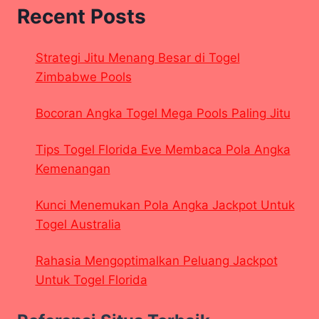
Recent Posts
Strategi Jitu Menang Besar di Togel
Zimbabwe Pools
Bocoran Angka Togel Mega Pools Paling Jitu
Tips Togel Florida Eve Membaca Pola Angka
Kemenangan
Kunci Menemukan Pola Angka Jackpot Untuk
Togel Australia
Rahasia Mengoptimalkan Peluang Jackpot
Untuk Togel Florida