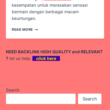
kesempatan untuk merasakan sensasi
bermain dengan berbagai macam
keuntungan.
PANDUAN
READ MORE
LENGKAP
BERMAIN
DI
TOGEL
NEED BACKLINK HIGH QUALITY and RELEVANT
SPANYOL
?
let us help.
click here
Search
Search