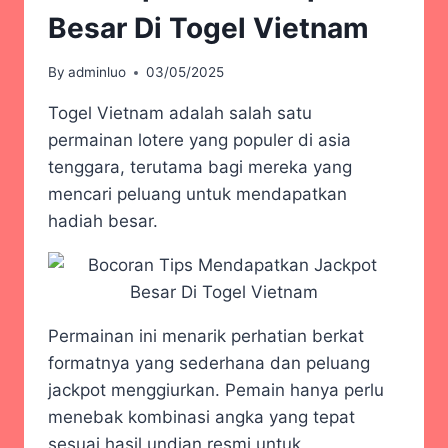
Besar Di Togel Vietnam
By
adminluo
03/05/2025
Togel Vietnam adalah salah satu
permainan lotere yang populer di asia
tenggara, terutama bagi mereka yang
mencari peluang untuk mendapatkan
hadiah besar.
Permainan ini menarik perhatian berkat
formatnya yang sederhana dan peluang
jackpot menggiurkan. Pemain hanya perlu
menebak kombinasi angka yang tepat
sesuai hasil undian resmi untuk