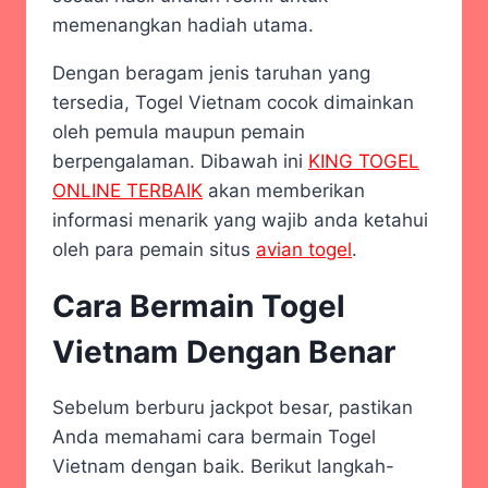
memenangkan hadiah utama.
Dengan beragam jenis taruhan yang
tersedia, Togel Vietnam cocok dimainkan
oleh pemula maupun pemain
berpengalaman. Dibawah ini
KING TOGEL
ONLINE TERBAIK
akan memberikan
informasi menarik yang wajib anda ketahui
oleh para pemain situs
avian togel
.
Cara Bermain Togel
Vietnam Dengan Benar
Sebelum berburu jackpot besar, pastikan
Anda memahami cara bermain Togel
Vietnam dengan baik. Berikut langkah-