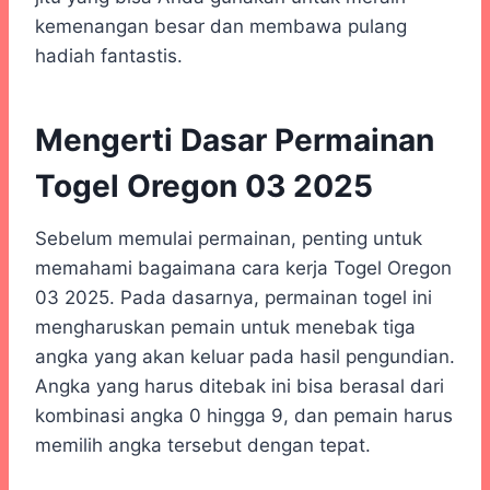
kemenangan besar dan membawa pulang
hadiah fantastis.
Mengerti Dasar Permainan
Togel Oregon 03 2025
Sebelum memulai permainan, penting untuk
memahami bagaimana cara kerja Togel Oregon
03 2025. Pada dasarnya, permainan togel ini
mengharuskan pemain untuk menebak tiga
angka yang akan keluar pada hasil pengundian.
Angka yang harus ditebak ini bisa berasal dari
kombinasi angka 0 hingga 9, dan pemain harus
memilih angka tersebut dengan tepat.