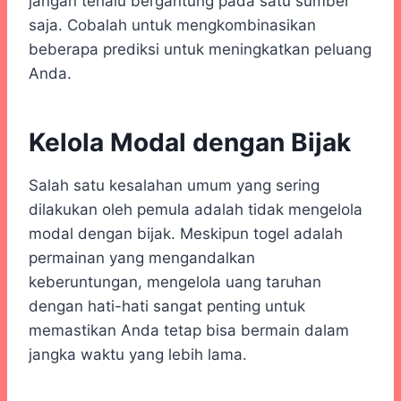
jangan terlalu bergantung pada satu sumber
saja. Cobalah untuk mengkombinasikan
beberapa prediksi untuk meningkatkan peluang
Anda.
Kelola Modal dengan Bijak
Salah satu kesalahan umum yang sering
dilakukan oleh pemula adalah tidak mengelola
modal dengan bijak. Meskipun togel adalah
permainan yang mengandalkan
keberuntungan, mengelola uang taruhan
dengan hati-hati sangat penting untuk
memastikan Anda tetap bisa bermain dalam
jangka waktu yang lebih lama.