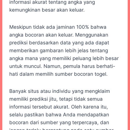
informasi akurat tentang angka yang
kemungkinan besar akan keluar.
Meskipun tidak ada jaminan 100% bahwa
angka bocoran akan keluar. Menggunakan
prediksi berdasarkan data yang ada dapat
memberikan gambaran lebih jelas tentang
angka mana yang memiliki peluang lebih besar
untuk muncul. Namun, pemula harus berhati-
hati dalam memilih sumber bocoran togel.
Banyak situs atau individu yang mengklaim
memiliki prediksi jitu, tetapi tidak semua
informasi tersebut akurat. Oleh karena itu,
selalu pastikan bahwa Anda mendapatkan
bocoran dari sumber yang terpercaya, dan