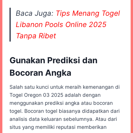
Baca Juga:
Tips Menang Togel
Libanon Pools Online 2025
Tanpa Ribet
Gunakan Prediksi dan
Bocoran Angka
Salah satu kunci untuk meraih kemenangan di
Togel Oregon 03 2025 adalah dengan
menggunakan prediksi angka atau bocoran
togel. Bocoran togel biasanya didapatkan dari
analisis data keluaran sebelumnya. Atau dari
situs yang memiliki reputasi memberikan