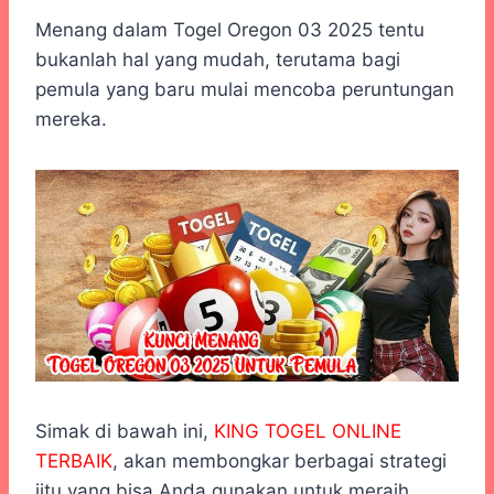
h
a
e
e
k
i
a
c
s
l
y
n
Menang dalam Togel Oregon 03 2025 tentu
t
e
s
e
p
e
bukanlah hal yang mudah, terutama bagi
s
b
e
g
e
pemula yang baru mulai mencoba peruntungan
A
o
n
r
mereka.
p
o
g
a
p
k
e
m
r
Simak di bawah ini,
KING TOGEL ONLINE
TERBAIK
, akan membongkar berbagai strategi
jitu yang bisa Anda gunakan untuk meraih