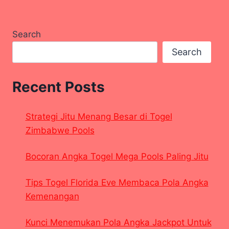
Search
Search
Recent Posts
Strategi Jitu Menang Besar di Togel
Zimbabwe Pools
Bocoran Angka Togel Mega Pools Paling Jitu
Tips Togel Florida Eve Membaca Pola Angka
Kemenangan
Kunci Menemukan Pola Angka Jackpot Untuk