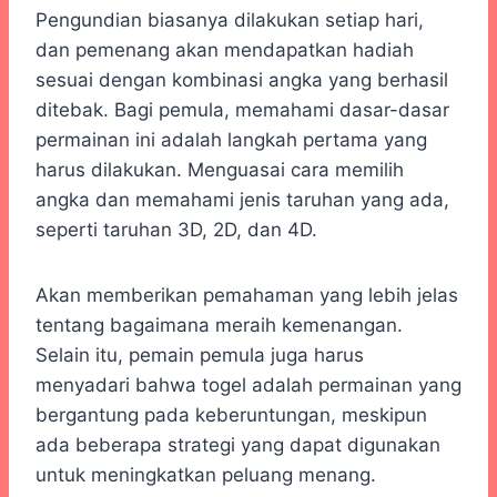
Pengundian biasanya dilakukan setiap hari,
dan pemenang akan mendapatkan hadiah
sesuai dengan kombinasi angka yang berhasil
ditebak. Bagi pemula, memahami dasar-dasar
permainan ini adalah langkah pertama yang
harus dilakukan. Menguasai cara memilih
angka dan memahami jenis taruhan yang ada,
seperti taruhan 3D, 2D, dan 4D.
Akan memberikan pemahaman yang lebih jelas
tentang bagaimana meraih kemenangan.
Selain itu, pemain pemula juga harus
menyadari bahwa togel adalah permainan yang
bergantung pada keberuntungan, meskipun
ada beberapa strategi yang dapat digunakan
untuk meningkatkan peluang menang.