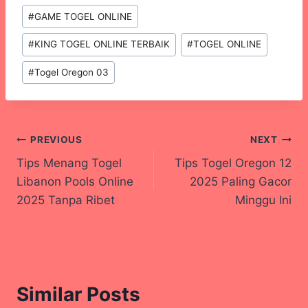
Post
#
GAME TOGEL ONLINE
Tags:
#
KING TOGEL ONLINE TERBAIK
#
TOGEL ONLINE
#
Togel Oregon 03
Post
PREVIOUS
NEXT
Tips Menang Togel
Tips Togel Oregon 12
navigation
Libanon Pools Online
2025 Paling Gacor
2025 Tanpa Ribet
Minggu Ini
Similar Posts