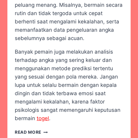
peluang menang. Misalnya, bermain secara
rutin dan tidak tergoda untuk cepat
berhenti saat mengalami kekalahan, serta
memanfaatkan data pengeluaran angka
sebelumnya sebagai acuan.
Banyak pemain juga melakukan analisis
terhadap angka yang sering keluar dan
menggunakan metode prediksi tertentu
yang sesuai dengan pola mereka. Jangan
lupa untuk selalu bermain dengan kepala
dingin dan tidak terbawa emosi saat
mengalami kekalahan, karena faktor
psikologis sangat memengaruhi keputusan
bermain
togel
.
PREDIKSI
READ MORE
ANGKA