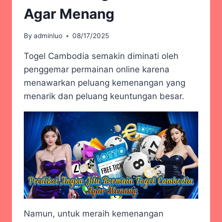
Agar Menang
By
adminluo
08/17/2025
Togel Cambodia semakin diminati oleh
penggemar permainan online karena
menawarkan peluang kemenangan yang
menarik dan peluang keuntungan besar.
Namun, untuk meraih kemenangan