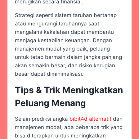
merugikan secara finansial.
Strategi seperti sistem taruhan bertahap
atau mengurangi taruhannya saat
mengalami kekalahan dapat membantu
menjaga kestabilan keuangan. Dengan
manajemen modal yang baik, peluang
untuk tetap bermain dalam jangka panjang
akan semakin besar, dan risiko kerugian
besar dapat diminimalisasi.
Tips & Trik Meningkatkan
Peluang Menang
Selain prediksi angka
bibit4d alternatif
dan
manajemen modal, ada beberapa trik yang
bisa diterapkan untuk meningkatkan