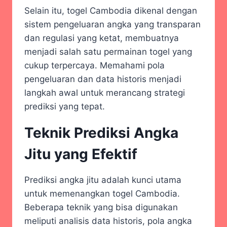
Selain itu, togel Cambodia dikenal dengan
sistem pengeluaran angka yang transparan
dan regulasi yang ketat, membuatnya
menjadi salah satu permainan togel yang
cukup terpercaya. Memahami pola
pengeluaran dan data historis menjadi
langkah awal untuk merancang strategi
prediksi yang tepat.
Teknik Prediksi Angka
Jitu yang Efektif
Prediksi angka jitu adalah kunci utama
untuk memenangkan togel Cambodia.
Beberapa teknik yang bisa digunakan
meliputi analisis data historis, pola angka