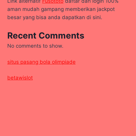
Link alternatif
Fusototo
daftar dan login 100%
aman mudah gampang memberikan jackpot
besar yang bisa anda dapatkan di sini.
Recent Comments
No comments to show.
situs pasang bola olimpiade
betawislot
© 2026
KING TOGEL ONLINE TERBAIK