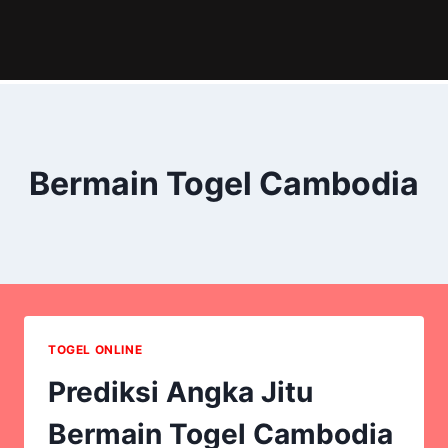
Skip
to
content
Bermain Togel Cambodia
TOGEL ONLINE
Prediksi Angka Jitu
Bermain Togel Cambodia