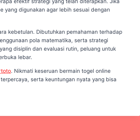
apa efektif strategi yang telah diterapkan. Jika
e yang digunakan agar lebih sesuai dengan
rkara kebetulan. Dibutuhkan pemahaman terhadap
nggunaan pola matematika, serta strategi
ng disiplin dan evaluasi rutin, peluang untuk
rbuka lebar.
toto
. Nikmati keseruan bermain togel online
erpercaya, serta keuntungan nyata yang bisa