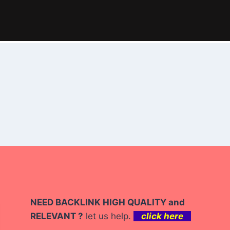
NEED BACKLINK HIGH QUALITY and
RELEVANT ?
let us help.
click here