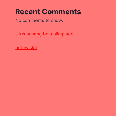
Recent Comments
No comments to show.
situs pasang bola olimpiade
betawislot