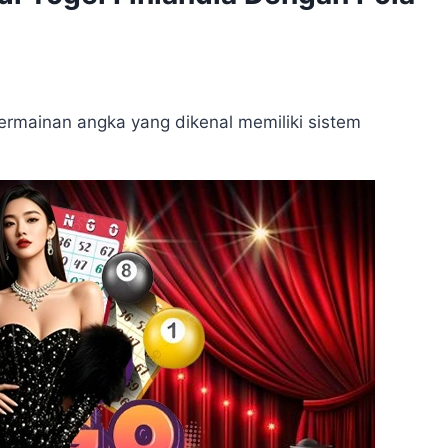
permainan angka yang dikenal memiliki sistem