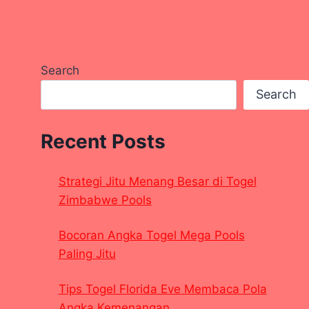
Search
Search
Recent Posts
Strategi Jitu Menang Besar di Togel
Zimbabwe Pools
Bocoran Angka Togel Mega Pools
Paling Jitu
Tips Togel Florida Eve Membaca Pola
Angka Kemenangan