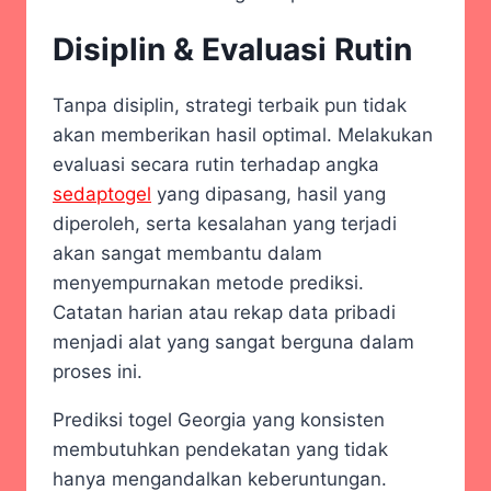
Disiplin & Evaluasi Rutin
Tanpa disiplin, strategi terbaik pun tidak
akan memberikan hasil optimal. Melakukan
evaluasi secara rutin terhadap angka
sedaptogel
yang dipasang, hasil yang
diperoleh, serta kesalahan yang terjadi
akan sangat membantu dalam
menyempurnakan metode prediksi.
Catatan harian atau rekap data pribadi
menjadi alat yang sangat berguna dalam
proses ini.
Prediksi togel Georgia yang konsisten
membutuhkan pendekatan yang tidak
hanya mengandalkan keberuntungan.