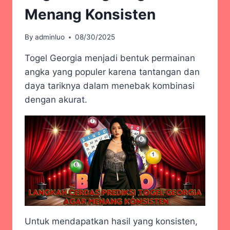
Menang Konsisten
By
adminluo
08/30/2025
Togel Georgia menjadi bentuk permainan
angka yang populer karena tantangan dan
daya tariknya dalam menebak kombinasi
dengan akurat.
Untuk mendapatkan hasil yang konsisten,