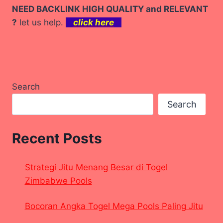
GEORGIA
NEED BACKLINK HIGH QUALITY and RELEVANT
AGAR
?
let us help.
click here
MENANG
KONSISTEN
Search
Search
Recent Posts
Strategi Jitu Menang Besar di Togel
Zimbabwe Pools
Bocoran Angka Togel Mega Pools Paling Jitu