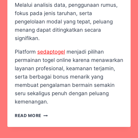
Melalui analisis data, penggunaan rumus,
fokus pada jenis taruhan, serta
pengelolaan modal yang tepat, peluang
menang dapat ditingkatkan secara
signifikan.
Platform
sedaptogel
menjadi pilihan
permainan togel online karena menawarkan
layanan profesional, keamanan terjamin,
serta berbagai bonus menarik yang
membuat pengalaman bermain semakin
seru sekaligus penuh dengan peluang
kemenangan.
LANGKAH
READ MORE
CERDAS
PREDIKSI
TOGEL