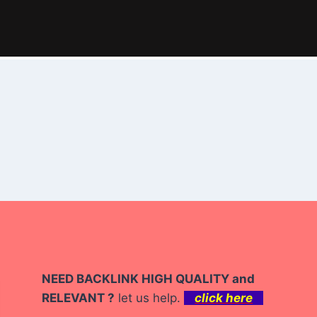
NEED BACKLINK HIGH QUALITY and
RELEVANT ?
let us help.
click here