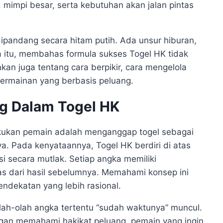
, mimpi besar, serta kebutuhan akan jalan pintas
ipandang secara hitam putih. Ada unsur hiburan,
na itu, membahas formula sukses Togel HK tidak
kan juga tentang cara berpikir, cara mengelola
permainan yang berbasis peluang.
g Dalam Togel HK
akukan pemain adalah menganggap togel sebagai
a. Pada kenyataannya, Togel HK berdiri di atas
si secara mutlak. Setiap angka memiliki
as dari hasil sebelumnya. Memahami konsep ini
dekatan yang lebih rasional.
olah-olah angka tertentu “sudah waktunya” muncul.
engan memahami hakikat peluang, pemain yang ingin