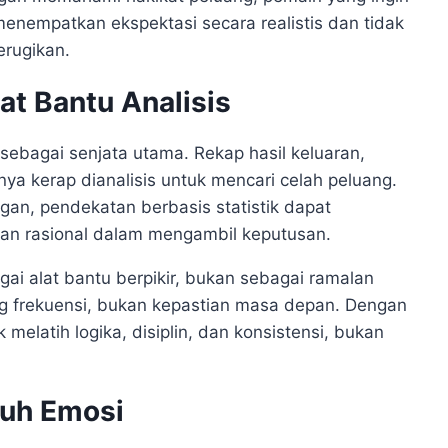
nempatkan ekspektasi secara realistis dan tidak
erugikan.
lat Bantu Analisis
sebagai senjata utama. Rekap hasil keluaran,
nya kerap dianalisis untuk mencari celah peluang.
an, pendekatan berbasis statistik dapat
dan rasional dalam mengambil keputusan.
i alat bantu berpikir, bukan sebagai ramalan
ng frekuensi, bukan kepastian masa depan. Dengan
melatih logika, disiplin, dan konsistensi, bukan
ruh Emosi