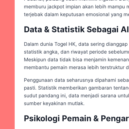
memburu jackpot impian akan lebih mampu me
terjebak dalam keputusan emosional yang m
Data & Statistik Sebagai A
Dalam dunia Togel HK, data sering dianggap 
statistik angka, dan riwayat periode sebelum
Meskipun data tidak bisa menjamin kemenang
membantu pemain merasa lebih terstruktur 
Penggunaan data seharusnya dipahami sebaga
pasti. Statistik memberikan gambaran tenta
sudut pandang ini, data menjadi sarana untuk 
sumber keyakinan mutlak.
Psikologi Pemain & Penga