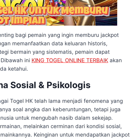
nting bagi pemain yang ingin memburu jackpot
ngan memanfaatkan data keluaran historis,
egi bermain yang sistematis, pemain dapat
 Dibawah ini
KING TOGEL ONLINE TERBAIK
akan
da ketahui.
 Sosial & Psikologis
agai Togel HK telah lama menjadi fenomena yang
anya soal angka dan keberuntungan, tetapi juga
anusia untuk mengubah nasib dalam sekejap.
rmainan, melainkan cerminan dari kondisi sosial,
emainkannya. Keinginan untuk mendapatkan jackpot