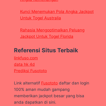
Kunci Menemukan Pola Angka Jackpot
Untuk Togel Australia
Rahasia Mengoptimalkan Peluang
Jackpot Untuk Togel Florida
Referensi Situs Terbaik
linkfuso.com
data hk 4d
Prediksi Fusototo
Link alternatif
Fusototo
daftar dan login
100% aman mudah gampang
memberikan jackpot besar yang bisa
anda dapatkan di sini.