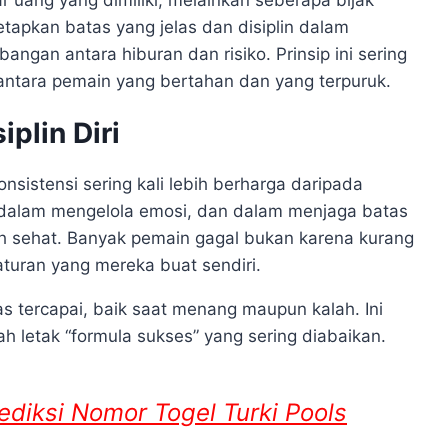
apkan batas yang jelas dan disiplin dalam
ngan antara hiburan dan risiko. Prinsip ini sering
antara pemain yang bertahan dan yang terpuruk.
iplin Diri
sistensi sering kali lebih berharga daripada
r, dalam mengelola emosi, dan dalam menjaga batas
bih sehat. Banyak pemain gagal bukan karena kurang
 aturan yang mereka buat sendiri.
atas tercapai, baik saat menang maupun kalah. Ini
lah letak “formula sukses” yang sering diabaikan.
diksi Nomor Togel Turki Pools