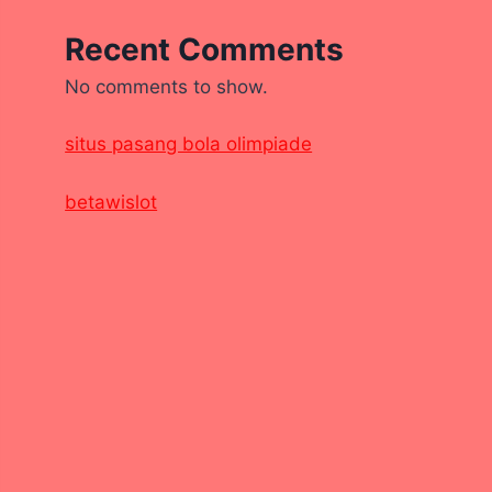
Recent Comments
No comments to show.
situs pasang bola olimpiade
betawislot