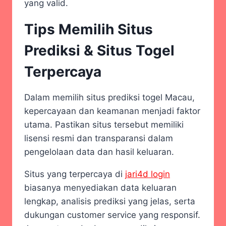
yang valid.
Tips Memilih Situs
Prediksi & Situs Togel
Terpercaya
Dalam memilih situs prediksi togel Macau,
kepercayaan dan keamanan menjadi faktor
utama. Pastikan situs tersebut memiliki
lisensi resmi dan transparansi dalam
pengelolaan data dan hasil keluaran.
Situs yang terpercaya di
jari4d login
biasanya menyediakan data keluaran
lengkap, analisis prediksi yang jelas, serta
dukungan customer service yang responsif.