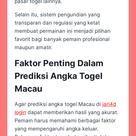
pasar togel lainnya.
Selain itu, sistem pengundian yang
transparan dan regulasi yang ketat
membuat permainan ini menjadi pilihan
favorit bagi banyak pemain profesional
maupun amatir.
Faktor Penting Dalam
Prediksi Angka Togel
Macau
Agar prediksi angka togel Macau di
jari4d
login
dapat memberikan hasil yang akurat.
Pemain harus memahami berbagai faktor
yang mempengaruhi angka keluar.