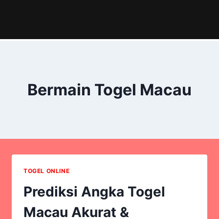
Skip
to
content
Bermain Togel Macau
TOGEL ONLINE
Prediksi Angka Togel
Macau Akurat &