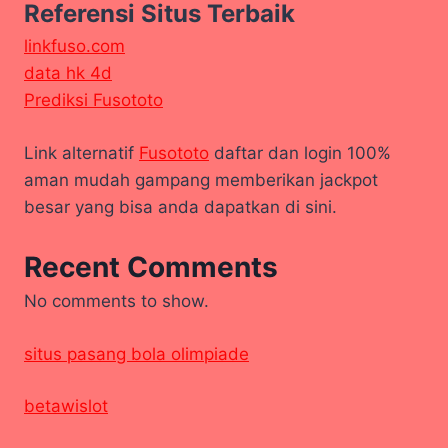
Referensi Situs Terbaik
linkfuso.com
data hk 4d
Prediksi Fusototo
Link alternatif
Fusototo
daftar dan login 100%
aman mudah gampang memberikan jackpot
besar yang bisa anda dapatkan di sini.
Recent Comments
No comments to show.
situs pasang bola olimpiade
betawislot