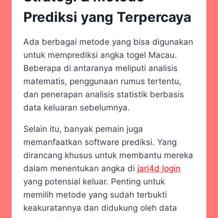
Prediksi yang Terpercaya
Ada berbagai metode yang bisa digunakan
untuk memprediksi angka togel Macau.
Beberapa di antaranya meliputi analisis
matematis, penggunaan rumus tertentu,
dan penerapan analisis statistik berbasis
data keluaran sebelumnya.
Selain itu, banyak pemain juga
memanfaatkan software prediksi. Yang
dirancang khusus untuk membantu mereka
dalam menentukan angka di
jari4d login
yang potensial keluar. Penting untuk
memilih metode yang sudah terbukti
keakuratannya dan didukung oleh data