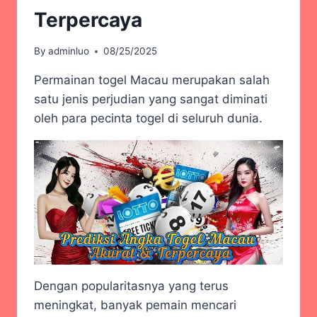
Terpercaya
By
adminluo
08/25/2025
Permainan togel Macau merupakan salah
satu jenis perjudian yang sangat diminati
oleh para pecinta togel di seluruh dunia.
Dengan popularitasnya yang terus
meningkat, banyak pemain mencari