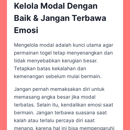
Kelola Modal Dengan
Baik & Jangan Terbawa
Emosi
Mengelola modal adalah kunci utama agar
permainan togel tetap menyenangkan dan
tidak menyebabkan kerugian besar.
Tetapkan batas kekalahan dan
kemenangan sebelum mulai bermain.
Jangan pernah memaksakan diri untuk
memasang angka besar jika modal
terbatas. Selain itu, kendalikan emosi saat
bermain. Jangan terbawa suasana saat
kalah atau terlalu percaya diri saat
menang, karena hal ini bisa mempengaruhi