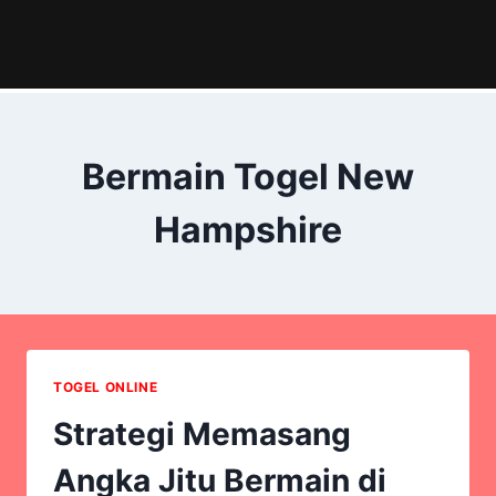
Skip
to
content
Bermain Togel New
Hampshire
TOGEL ONLINE
Strategi Memasang
Angka Jitu Bermain di