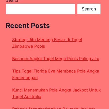
Search
Search
Recent Posts
Strategi Jitu Menang Besar di Togel
Zimbabwe Pools
Bocoran Angka Togel Mega Pools Paling Jitu
Tips Togel Florida Eve Membaca Pola Angka
Kemenangan
Kunci Menemukan Pola Angka Jackpot Untuk
Togel Australia
Rahasia Mengoptimalkan Peluang Jackpot