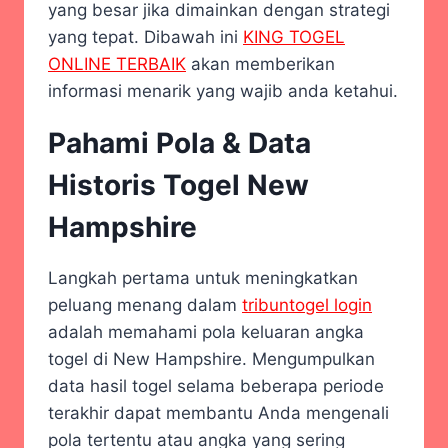
yang besar jika dimainkan dengan strategi
yang tepat. Dibawah ini
KING TOGEL
ONLINE TERBAIK
akan memberikan
informasi menarik yang wajib anda ketahui.
Pahami Pola & Data
Historis Togel New
Hampshire
Langkah pertama untuk meningkatkan
peluang menang dalam
tribuntogel login
adalah memahami pola keluaran angka
togel di New Hampshire. Mengumpulkan
data hasil togel selama beberapa periode
terakhir dapat membantu Anda mengenali
pola tertentu atau angka yang sering