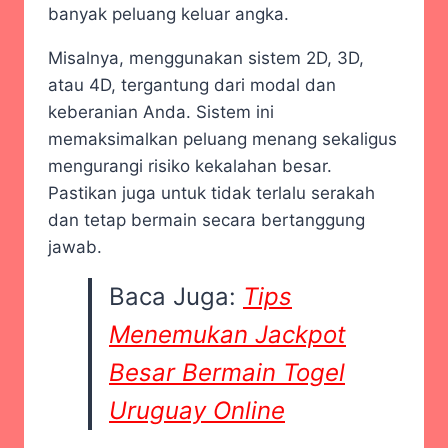
banyak peluang keluar angka.
Misalnya, menggunakan sistem 2D, 3D,
atau 4D, tergantung dari modal dan
keberanian Anda. Sistem ini
memaksimalkan peluang menang sekaligus
mengurangi risiko kekalahan besar.
Pastikan juga untuk tidak terlalu serakah
dan tetap bermain secara bertanggung
jawab.
Baca Juga:
Tips
Menemukan Jackpot
Besar Bermain Togel
Uruguay Online