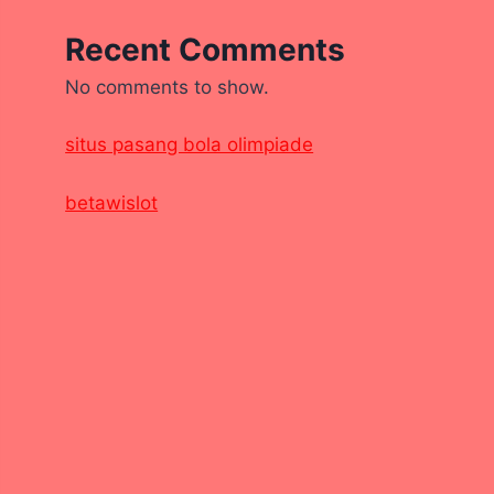
Recent Comments
No comments to show.
situs pasang bola olimpiade
betawislot