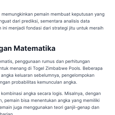
ta memungkinkan pemain membuat keputusan yang
nguat dari prediksi, sementara analisis data
ni menjadi fondasi dari strategi jitu untuk meraih
ngan Matematika
ematis, penggunaan rumus dan perhitungan
 untuk menang di Togel Zimbabwe Pools. Beberapa
n angka keluaran sebelumnya, pengelompokan
tungan probabilitas kemunculan angka.
ombinasi angka secara logis. Misalnya, dengan
n, pemain bisa menentukan angka yang memiliki
 pemain juga menggunakan teori ganjil-genap dan
harian.