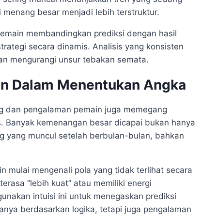
 menang besar menjadi lebih terstruktur.
 pemain membandingkan prediksi dengan hasil
rategi secara dinamis. Analisis yang konsisten
dan mengurangi unsur tebakan semata.
man Dalam Menentukan Angka
ting dan pengalaman pemain juga memegang
s. Banyak kemenangan besar dicapai bukan hanya
ling yang muncul setelah berbulan-bulan, bahkan
n mulai mengenali pola yang tidak terlihat secara
terasa “lebih kuat” atau memiliki energi
nakan intuisi ini untuk menegaskan prediksi
anya berdasarkan logika, tetapi juga pengalaman