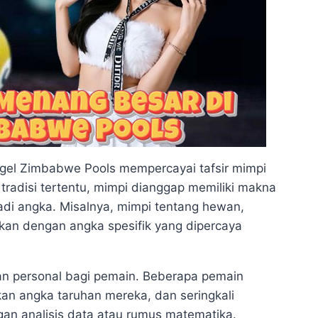
gel Zimbabwe Pools mempercayai tafsir mimpi
tradisi tertentu, mimpi dianggap memiliki makna
di angka. Misalnya, mimpi tentang hewan,
itkan dengan angka spesifik yang dipercaya
an personal bagi pemain. Beberapa pemain
n angka taruhan mereka, dan seringkali
an analisis data atau rumus matematika.