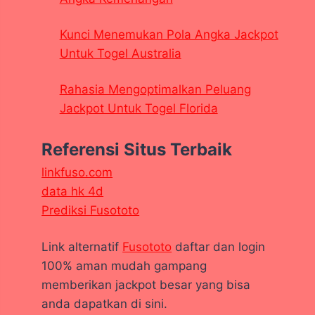
Kunci Menemukan Pola Angka Jackpot
Untuk Togel Australia
Rahasia Mengoptimalkan Peluang
Jackpot Untuk Togel Florida
Referensi Situs Terbaik
linkfuso.com
data hk 4d
Prediksi Fusototo
Link alternatif
Fusototo
daftar dan login
100% aman mudah gampang
memberikan jackpot besar yang bisa
anda dapatkan di sini.