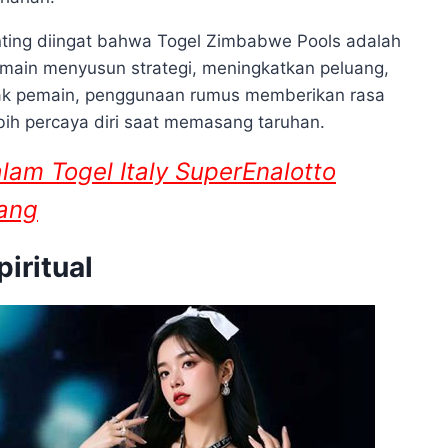
penting diingat bahwa Togel Zimbabwe Pools adalah
ain menyusun strategi, meningkatkan peluang,
yak pemain, penggunaan rumus memberikan rasa
ebih percaya diri saat memasang taruhan.
lam Togel Italy SuperEnalotto
ang
iritual