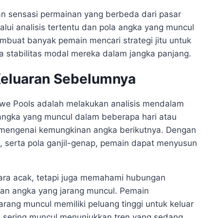
n sensasi permainan yang berbeda dari pasar
elalui analisis tertentu dan pola angka yang muncul
membuat banyak pemain mencari strategi jitu untuk
 stabilitas modal mereka dalam jangka panjang.
 Keluaran Sebelumnya
babwe Pools adalah melakukan analisis mendalam
angka yang muncul dalam beberapa hari atau
 mengenai kemungkinan angka berikutnya. Dengan
, serta pola ganjil-genap, pemain dapat menyusun
ecara acak, tetapi juga memahami hubungan
dan angka yang jarang muncul. Pemain
ang muncul memiliki peluang tinggi untuk keluar
g sering muncul menunjukkan tren yang sedang