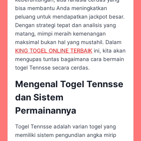
bisa membantu Anda meningkatkan
peluang untuk mendapatkan jackpot besar.
Dengan strategi tepat dan analisis yang
matang, mimpi meraih kemenangan
maksimal bukan hal yang mustahil. Dalam
KING TOGEL ONLINE TERBAIK
ini, kita akan
mengupas tuntas bagaimana cara bermain
togel Tennsse secara cerdas.
Mengenal Togel Tennsse
dan Sistem
Permainannya
Togel Tennsse adalah varian togel yang
memiliki sistem pengundian angka mirip