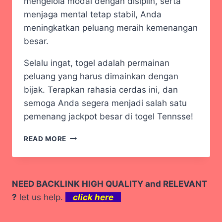
mengelola modal dengan disiplin, serta
menjaga mental tetap stabil, Anda
meningkatkan peluang meraih kemenangan
besar.
Selalu ingat, togel adalah permainan
peluang yang harus dimainkan dengan
bijak. Terapkan rahasia cerdas ini, dan
semoga Anda segera menjadi salah satu
pemenang jackpot besar di togel Tennsse!
RAHASIA
READ MORE
CERDAS
MENDAPATKAN
JACKPOT
BESAR
NEED BACKLINK HIGH QUALITY and RELEVANT
DI
?
let us help.
click here
TOGEL
TENNSSE