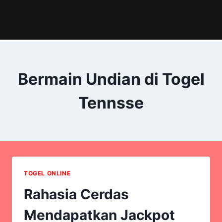
Skip
to
content
Bermain Undian di Togel
Tennsse
TOGEL ONLINE
Rahasia Cerdas
Mendapatkan Jackpot