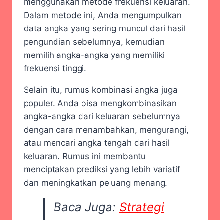
menggunakan metode frekuensi keluaran.
Dalam metode ini, Anda mengumpulkan
data angka yang sering muncul dari hasil
pengundian sebelumnya, kemudian
memilih angka-angka yang memiliki
frekuensi tinggi.
Selain itu, rumus kombinasi angka juga
populer. Anda bisa mengkombinasikan
angka-angka dari keluaran sebelumnya
dengan cara menambahkan, mengurangi,
atau mencari angka tengah dari hasil
keluaran. Rumus ini membantu
menciptakan prediksi yang lebih variatif
dan meningkatkan peluang menang.
Baca Juga:
Strategi