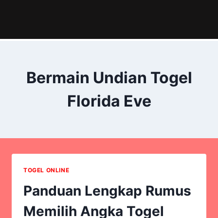
Skip
to
content
Bermain Undian Togel
Florida Eve
TOGEL ONLINE
Panduan Lengkap Rumus
Memilih Angka Togel