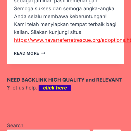
sebagai jaminan pasti kemenangan.
Semoga sukses dan semoga angka-angka
Anda selalu membawa keberuntungan!
Kami telah menyiapkan tempat terbaik bagi
kalian. Silakan kunjungi situs
https://www.navarreferretrescue.org/adoptions.ht
PANDUAN
READ MORE
LENGKAP
RUMUS
MEMILIH
ANGKA
NEED BACKLINK HIGH QUALITY and RELEVANT
TOGEL
?
let us help.
click here
FLORIDA
EVE
Search