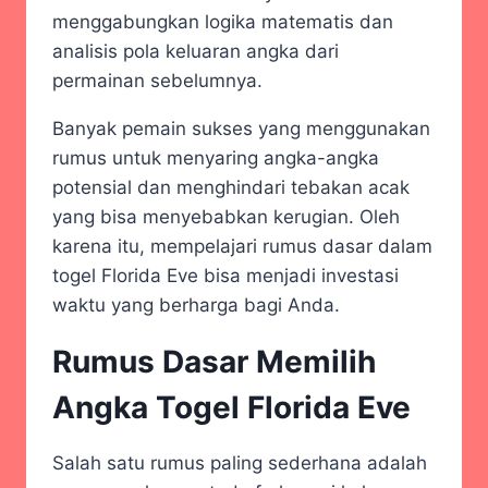
menggabungkan logika matematis dan
analisis pola keluaran angka dari
permainan sebelumnya.
Banyak pemain sukses yang menggunakan
rumus untuk menyaring angka-angka
potensial dan menghindari tebakan acak
yang bisa menyebabkan kerugian. Oleh
karena itu, mempelajari rumus dasar dalam
togel Florida Eve bisa menjadi investasi
waktu yang berharga bagi Anda.
Rumus Dasar Memilih
Angka Togel Florida Eve
Salah satu rumus paling sederhana adalah