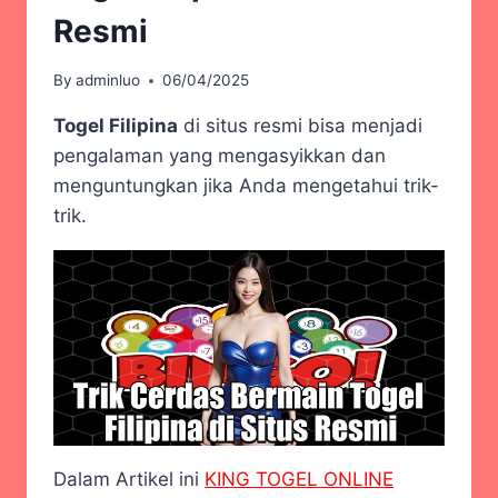
Resmi
By
adminluo
06/04/2025
Togel Filipina
di situs resmi bisa menjadi
pengalaman yang mengasyikkan dan
menguntungkan jika Anda mengetahui trik-
trik.
Dalam Artikel ini
KING TOGEL ONLINE