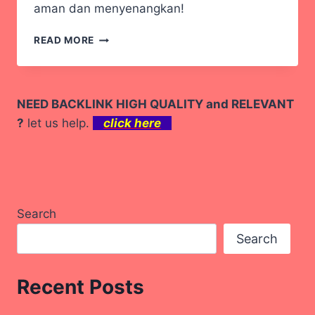
aman dan menyenangkan!
TRIK
READ MORE
CERDAS
BERMAIN
TOGEL
FILIPINA
NEED BACKLINK HIGH QUALITY and RELEVANT
DI
?
let us help.
click here
SITUS
RESMI
Search
Search
Recent Posts