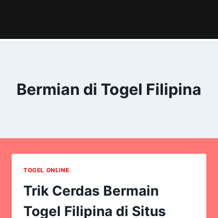
Skip
to
content
Bermian di Togel Filipina
TOGEL ONLINE
Trik Cerdas Bermain
Togel Filipina di Situs