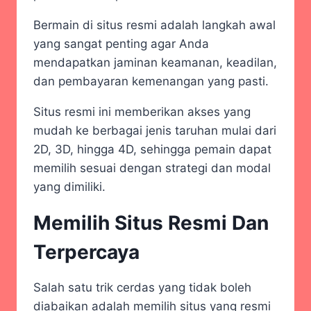
Bermain di situs resmi adalah langkah awal
yang sangat penting agar Anda
mendapatkan jaminan keamanan, keadilan,
dan pembayaran kemenangan yang pasti.
Situs resmi ini memberikan akses yang
mudah ke berbagai jenis taruhan mulai dari
2D, 3D, hingga 4D, sehingga pemain dapat
memilih sesuai dengan strategi dan modal
yang dimiliki.
Memilih Situs Resmi Dan
Terpercaya
Salah satu trik cerdas yang tidak boleh
diabaikan adalah memilih situs yang resmi