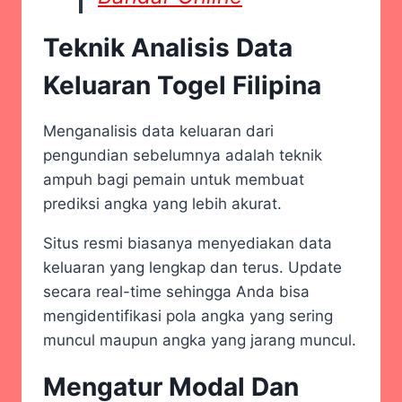
Teknik Analisis Data
Keluaran Togel Filipina
Menganalisis data keluaran dari
pengundian sebelumnya adalah teknik
ampuh bagi pemain untuk membuat
prediksi angka yang lebih akurat.
Situs resmi biasanya menyediakan data
keluaran yang lengkap dan terus. Update
secara real-time sehingga Anda bisa
mengidentifikasi pola angka yang sering
muncul maupun angka yang jarang muncul.
Mengatur Modal Dan