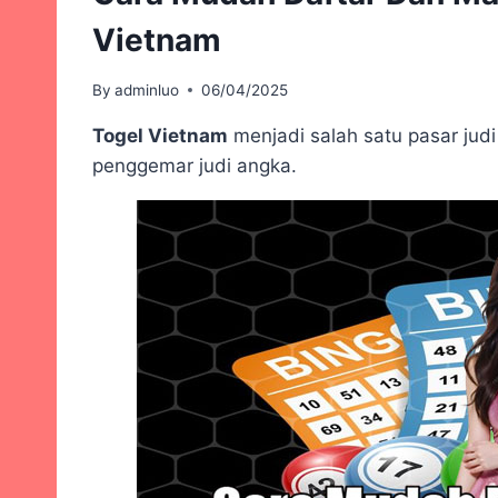
Vietnam
By
adminluo
06/04/2025
Togel Vietnam
menjadi salah satu pasar judi
penggemar judi angka.