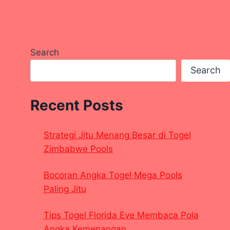
Search
Search
Recent Posts
Strategi Jitu Menang Besar di Togel
Zimbabwe Pools
Bocoran Angka Togel Mega Pools
Paling Jitu
Tips Togel Florida Eve Membaca Pola
Angka Kemenangan