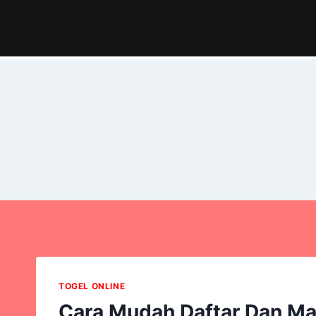
Skip
to
content
TOGEL ONLINE
Cara Mudah Daftar Dan Mai