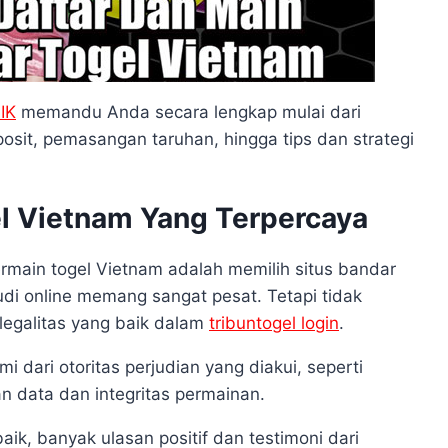
IK
memandu Anda secara lengkap mulai dari
posit, pemasangan taruhan, hingga tips dan strategi
el Vietnam Yang Terpercaya
rmain togel Vietnam adalah memilih situs bandar
udi online memang sangat pesat. Tetapi tidak
legalitas yang baik dalam
tribuntogel login
.
mi dari otoritas perjudian yang diakui, seperti
data dan integritas permainan.
 baik, banyak ulasan positif dan testimoni dari