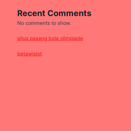
Recent Comments
No comments to show.
situs pasang bola olimpiade
betawislot