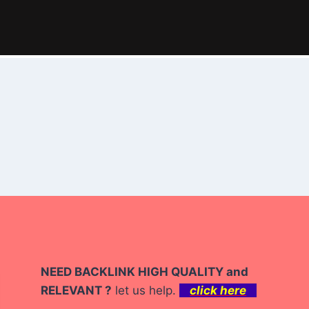
NEED BACKLINK HIGH QUALITY and
RELEVANT ?
let us help.
click here