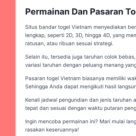
Permainan Dan Pasaran To
Situs bandar togel Vietnam menyediakan ber
lengkap, seperti 2D, 3D, hingga 4D, yang m
ratusan, atau ribuan sesuai strategi.
Selain itu, tersedia juga taruhan colok beb
variasi taruhan dengan peluang menang yan
Pasaran togel Vietnam biasanya memiliki wa
Sehingga Anda dapat mengikuti hasil langsung
Kenali jadwal pengundian dan jenis taruhan
tepat dan sesuai dengan waktu putaran pen
Ingin mencoba permainan ini? Mari mulai l
rasakan keseruannya!